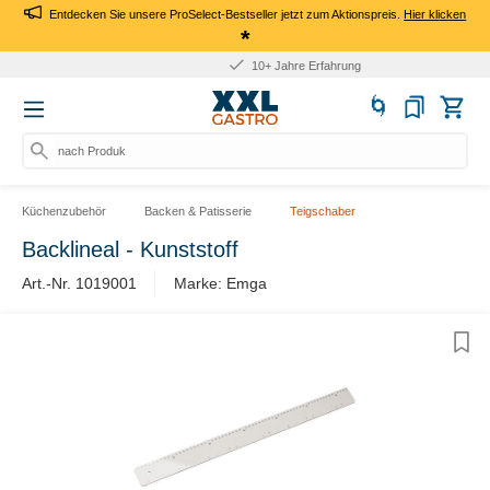
Entdecken Sie unsere ProSelect-Bestseller jetzt zum Aktionspreis.
Hier klicken
*
10+ Jahre Erfahrung
nach Produkt,
Küchenzubehör
Backen & Patisserie
Teigschaber
Backlineal - Kunststoff
Art.-Nr. 1019001
Marke: Emga