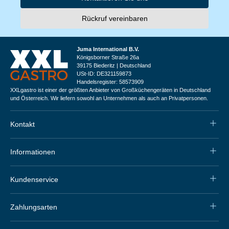
Rückruf vereinbaren
Juma International B.V.
Königsborner Straße 26a
39175 Biederitz | Deutschland
USt-ID: DE321159873
Handelsregister: 58573909
XXLgastro ist einer der größten Anbieter von Großküchengeräten in Deutschland
und Österreich. Wir liefern sowohl an Unternehmen als auch an Privatpersonen.
Kontakt
Informationen
Kundenservice
Zahlungsarten