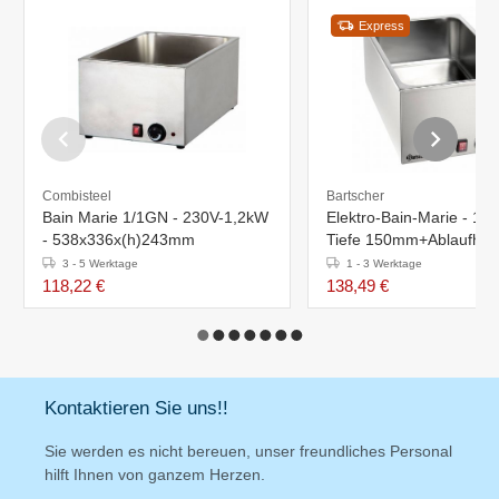
Express
Combisteel
Bartscher
Bain Marie 1/1GN - 230V-1,2kW
Elektro-Bain-Marie - 1/1
- 538x336x(h)243mm
Tiefe 150mm+Ablaufhah
340x590x(h)240mm
3 - 5 Werktage
1 - 3 Werktage
118,22 €
138,49 €
Kontaktieren Sie uns!!
Sie werden es nicht bereuen, unser freundliches Personal
hilft Ihnen von ganzem Herzen.