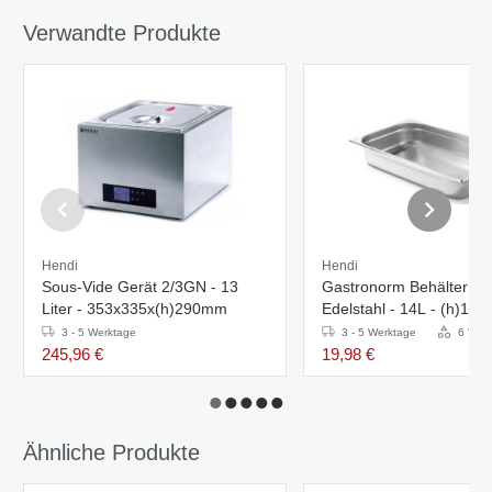
Verwandte Produkte
Hendi
Hendi
Sous-Vide Gerät 2/3GN - 13
Gastronorm Behälter 1/
Liter - 353x335x(h)290mm
Edelstahl - 14L - (h)10
3 - 5 Werktage
3 - 5 Werktage
6 Vari
245,96 €
19,98 €
Ähnliche Produkte