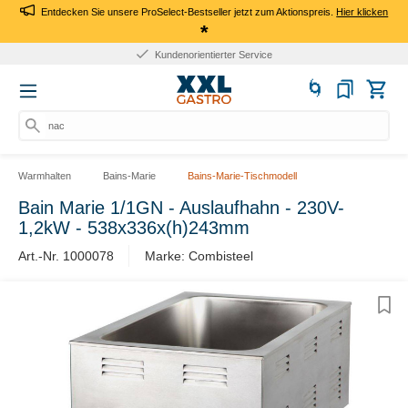
Entdecken Sie unsere ProSelect-Bestseller jetzt zum Aktionspreis.
Hier klicken
*
Kundenorientierter Service
nach P
Warmhalten
Bains-Marie
Bains-Marie-Tischmodell
Bain Marie 1/1GN - Auslaufhahn - 230V-
1,2kW - 538x336x(h)243mm
Art.-Nr. 1000078
Marke: Combisteel