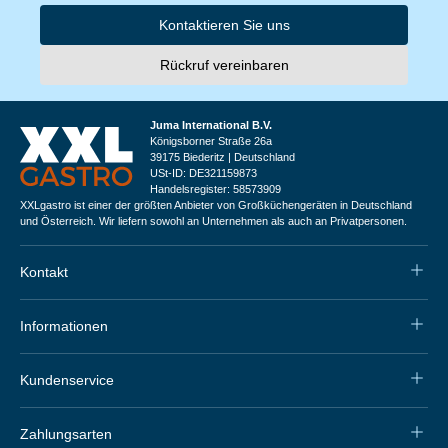
Kontaktieren Sie uns
Rückruf vereinbaren
Juma International B.V.
Königsborner Straße 26a
39175 Biederitz | Deutschland
USt-ID: DE321159873
Handelsregister: 58573909
XXLgastro ist einer der größten Anbieter von Großküchengeräten in Deutschland
und Österreich. Wir liefern sowohl an Unternehmen als auch an Privatpersonen.
Kontakt
Informationen
Kundenservice
Zahlungsarten