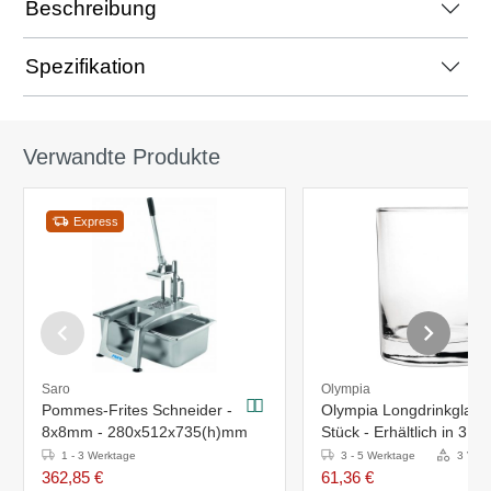
Beschreibung
Spezifikation
Verwandte Produkte
Express
Saro
Olympia
Pommes-Frites Schneider -
Olympia Longdrinkglas -
8x8mm - 280x512x735(h)mm
Stück - Erhältlich in 3 G
1 - 3 Werktage
3 - 5 Werktage
3 Vari
362,85 €
61,36 €