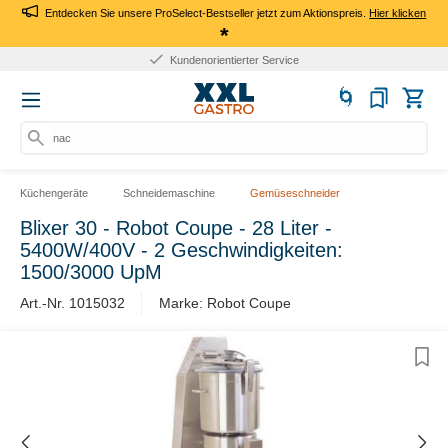
Entdecken Sie unsere ProSelect-Bestseller jetzt zum Aktionspreis.
Hier klicken
*
Kundenorientierter Service
nach
Küchengeräte
Schneidemaschine
Gemüseschneider
Blixer 30 - Robot Coupe - 28 Liter -
5400W/400V - 2 Geschwindigkeiten:
1500/3000 UpM
Art.-Nr. 1015032
Marke: Robot Coupe