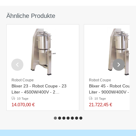
Ähnliche Produkte
Robot Coupe
Robot Coupe
Blixer 23 - Robot Coupe - 23
Blixer 45 - Robot Coupe
Liter - 4500W/400V - 2
Liter - 9000W/400V - 2
Geschwindigkeiten: 1500/3000
Geschwindigkeiten: 150
10 Tage
10 Tage
UpM
UpM
14.070,00 €
21.722,45 €