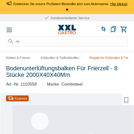
Entdecken Sie unsere ProSelect-Bestseller jetzt zum Aktionspreis.
Hier klicken
*
Kundenorientierter Service
nac
Kühlen & Frieren
Kühlzellen & Tiefkühlzellen
Regale für Kühlzellen & Tiefküh
Bodenunterlüftungsbalken Für Frierzell - 8
Stücke 2000X40X40Mm
Art.-Nr. 1110558
Marke: Combisteel
Express