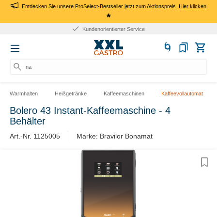
Entdecken Sie unsere ProSelect-Bestseller jetzt zum Aktionspreis.
Hier klicken
*
Kundenorientierter Service
nac
Warmhalten
Heißgetränke
Kaffeemaschinen
Kaffeevollautomat
Bolero 43 Instant-Kaffeemaschine - 4
Behälter
Art.-Nr. 1125005
Marke: Bravilor Bonamat