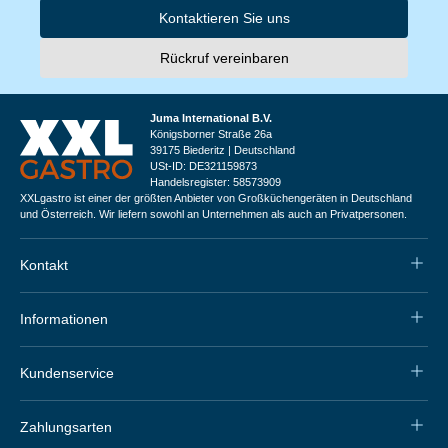
Kontaktieren Sie uns
Rückruf vereinbaren
Juma International B.V.
Königsborner Straße 26a
39175 Biederitz | Deutschland
USt-ID: DE321159873
Handelsregister: 58573909
XXLgastro ist einer der größten Anbieter von Großküchengeräten in Deutschland
und Österreich. Wir liefern sowohl an Unternehmen als auch an Privatpersonen.
Kontakt
Informationen
Kundenservice
Zahlungsarten