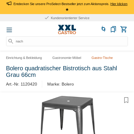
Entdecken Sie unsere ProSelect-Bestseller jetzt zum Aktionspreis.
Hier klicken
*
Kundenorientierter Service
nach Pr
Einrichtung & Bekleidung
Gastronomie-Möbel
Gastro-Tische
Bolero quadratischer Bistrotisch aus Stahl
Grau 66cm
Art.-Nr. 1120420
Marke: Bolero