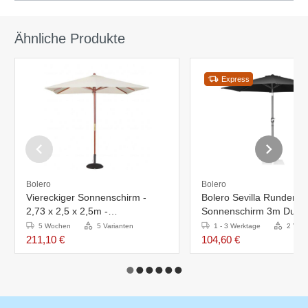
Ähnliche Produkte
Express
Bolero
Bolero
Viereckiger Sonnenschirm -
Bolero Sevilla Runder
2,73 x 2,5 x 2,5m -
Sonnenschirm 3m Durc
Flaschenzugsystem - Erhältlich
Schwarz
5 Wochen
5 Varianten
1 - 3 Werktage
2 Vari
in 4 Farben
211,10 €
104,60 €