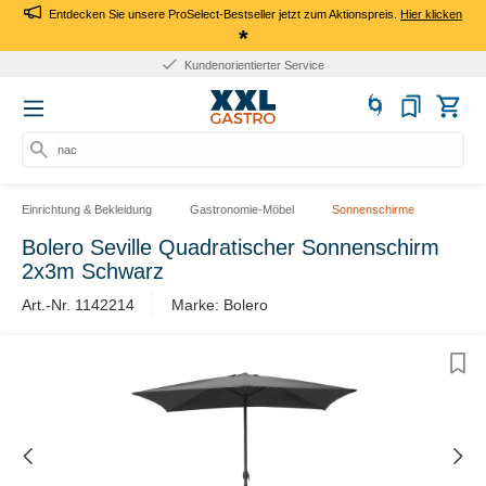
Entdecken Sie unsere ProSelect-Bestseller jetzt zum Aktionspreis.
Hier klicken
*
Kundenorientierter Service
nach
Einrichtung & Bekleidung
Gastronomie-Möbel
Sonnenschirme
Bolero Seville Quadratischer Sonnenschirm
2x3m Schwarz
Art.-Nr. 1142214
Marke: Bolero