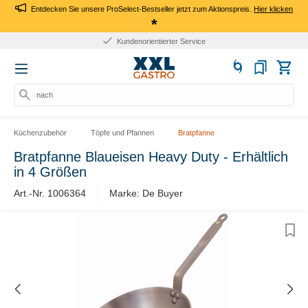
Entdecken Sie unsere ProSelect-Bestseller jetzt zum Aktionspreis.
Hier klicken
*
Kundenorientierter Service
nach P
Küchenzubehör
Töpfe und Pfannen
Bratpfanne
Bratpfanne Blaueisen Heavy Duty - Erhältlich
in 4 Größen
Art.-Nr. 1006364
Marke: De Buyer