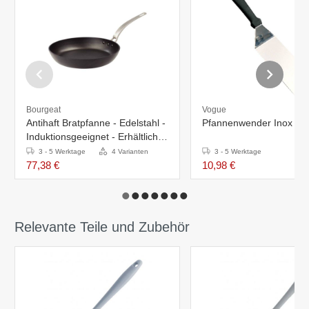
Bourgeat
Vogue
Antihaft Bratpfanne - Edelstahl -
Pfannenwender Inox -
Induktionsgeeignet - Erhältlich in
4 Größen
3 - 5 Werktage
4 Varianten
3 - 5 Werktage
77,38 €
10,98 €
Relevante Teile und Zubehör