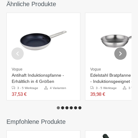
Ähnliche Produkte
Vogue
Vogue
Antihaft Induktionspfanne -
Edelstahl Bratpfanne - E
Erhältlich in 4 Größen
- Induktionsgeeignet - Er
in 3 Größen
3 - 5 Werktage
4 Varianten
3 - 5 Werktage
3 Vari
37,53 €
39,98 €
Empfohlene Produkte