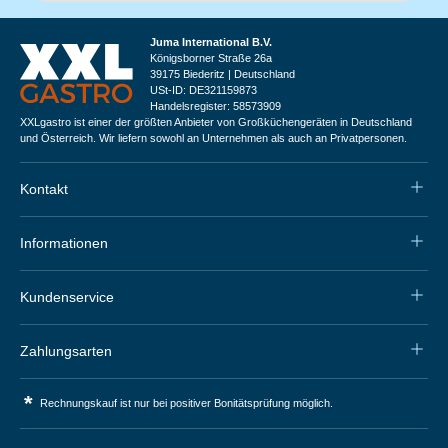
Juma International B.V.
Königsborner Straße 26a
39175 Biederitz | Deutschland
USt-ID: DE321159873
Handelsregister: 58573909
XXLgastro ist einer der größten Anbieter von Großküchengeräten in Deutschland
und Österreich. Wir liefern sowohl an Unternehmen als auch an Privatpersonen.
Kontakt
Informationen
Kundenservice
Zahlungsarten
*
Rechnungskauf ist nur bei positiver Bonitätsprüfung möglich.