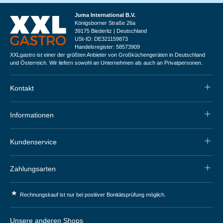
Juma International B.V.
Königsborner Straße 26a
39175 Biederitz | Deutschland
USt-ID: DE321159873
Handelsregister: 58573909
XXLgastro ist einer der größten Anbieter von Großküchengeräten in Deutschland
und Österreich. Wir liefern sowohl an Unternehmen als auch an Privatpersonen.
Kontakt
Informationen
Kundenservice
Zahlungsarten
*
Rechnungskauf ist nur bei positiver Bonitätsprüfung möglich.
Unsere anderen Shops