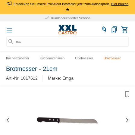
Entdecken Sie unsere ProSelect-Bestseller jetzt zum Aktionspreis.
Hier klicken
*
Kundenorientierter Service
nach
Küchenzubehör
Küchenutensilien
Chefmesser
Brotmesser
Brotmesser - 21cm
Art.-Nr. 1017612
Marke: Emga