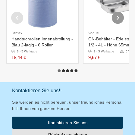
Jantex
Vogue
Handtuchrollen Innenabrollung -
GN-Behälter - Edelstahl
Blau 2-lagig - 6 Rollen
1/2 - 4L - Höhe 65mm
3 - 5 Werktage
3 - 5 Werktage
6 Vari
18,44 €
9,67 €
Kontaktieren Sie uns!!
Sie werden es nicht bereuen, unser freundliches Personal
hilft Ihnen von ganzem Herzen.
Kontaktieren Sie uns
Rückruf vereinbaren