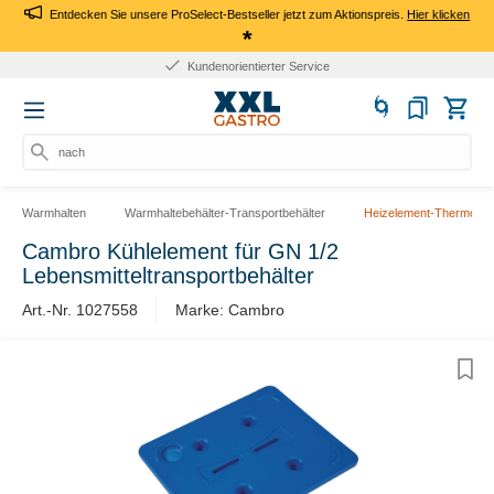
Entdecken Sie unsere ProSelect-Bestseller jetzt zum Aktionspreis.
Hier klicken
*
Kundenorientierter Service
nach Pro
Warmhalten
Warmhaltebehälter-Transportbehälter
Heizelement-Thermota
Cambro Kühlelement für GN 1/2
Lebensmitteltransportbehälter
Art.-Nr. 1027558
Marke: Cambro