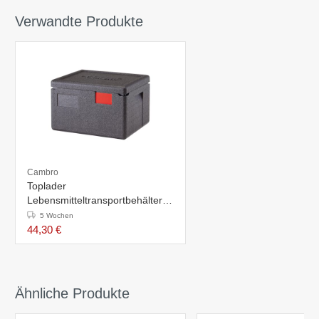
Verwandte Produkte
Cambro
Toplader
Lebensmitteltransportbehälter -
16,9 Liter - 1x GN 1/2 - Tiefe
5 Wochen
150 mm
44,30 €
Ähnliche Produkte