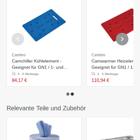
Cambro
Cambro
Camchiller Kühlelement -
Camwarmer Heizelemen
Geeignet für GN1 / 1- und
Geeignet für GN1 / 1- u
600x400mm-Behälter
600x400mm-Behälter
3 - 5 Werktage
3 - 5 Werktage
84,17 €
110,94 €
Relevante Teile und Zubehör