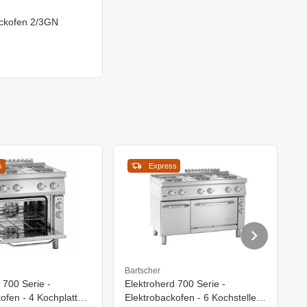
ackofen 2/3GN
s
Express
Bartscher
B
 700 Serie -
Elektroherd 700 Serie -
E
ofen - 4 Kochplatten
Elektrobackofen - 6 Kochstellen
E