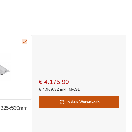
€
4.175,90
€
4.969,32
inkl. MwSt.
In den Warenkorb
- 325x530mm