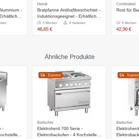
Hendi
Combisteel
/Aluminium -
Bratpfanne Antihaftbeschichtet -
Rost für B
rhältlich in
Induktionsgeeignet - Erhältlich in
3 Größen
anten
5 Wochen
3 Varianten
5 Wochen
46,65 €
42,90 €
Ähnliche Produkte
Express
Expres
Bartscher
Bartscher
 -
Elektroherd 700 Serie -
Elektroherd
Kochstellen
Elektrobackofen - 4 Kochstellen
Elektroback