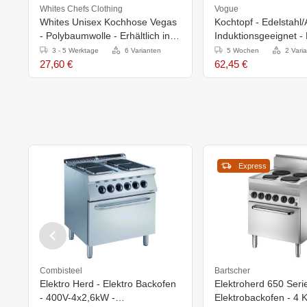
Whites Chefs Clothing
Vogue
Whites Unisex Kochhose Vegas
Kochtopf - Edelstahl
- Polybaumwolle - Erhältlich in 6
Induktionsgeeignet - E
Größen
2 Größen
3 - 5 Werktage
6 Varianten
5 Wochen
2 Vari
27,60 €
62,45 €
Express
Combisteel
Bartscher
Elektro Herd - Elektro Backofen
Elektroherd 650 Serie
- 400V-4x2,6kW -
Elektrobackofen - 4 