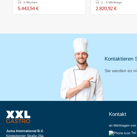
800x700x(h)850mm
rund - 700x650x(h)
3 Wochen
1 - 3 Werktage
5.443,54 €
2.820,92 €
Kontaktieren S
Sie werden es ni
Kontakt
an Werktagen von 
Juma International B.V.
Tel
Königsborner Straße 26a