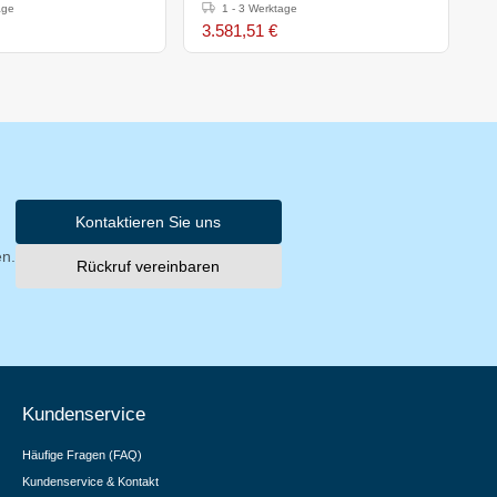
x700x(h)850-900mm
rund - 1200x700x(h)850-
e
age
1 - 3 Werktage
900mm
3.581,51 €
3
Kontaktieren Sie uns
en.
Rückruf vereinbaren
Kundenservice
Häufige Fragen (FAQ)
Kundenservice & Kontakt