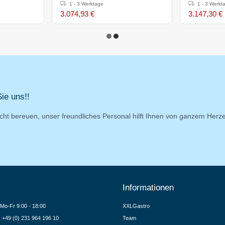
870mm
rund - 800x700x(h)850-900mm
rund- 800
1 - 3 Werktage
1 - 3 Werkt
3.074,93 €
3.147,30 €
ie uns!!
cht bereuen, unser freundliches Personal hilft Ihnen von ganzem Herz
Informationen
Mo-Fr 9:00 - 18:00
XXLGastro
.: +49 (0) 231 964 196 10
Team