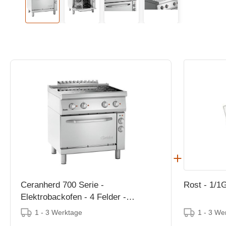
Ceranherd 700 Serie -
Rost - 1/
Elektrobackofen - 4 Felder -
800x700x(h)850-900mm
1 - 3 Werktage
1 - 3 We