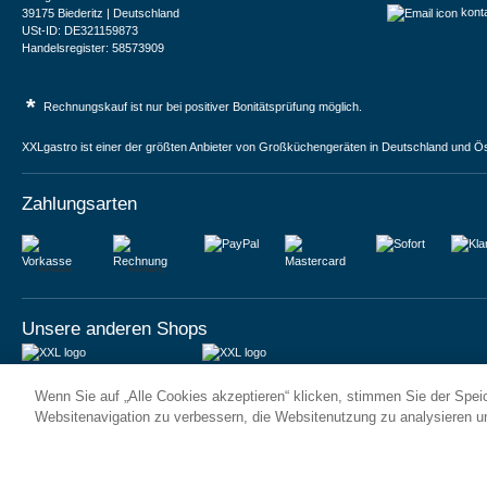
kont
39175 Biederitz | Deutschland
USt-ID: DE321159873
Handelsregister: 58573909
*
Rechnungskauf ist nur bei positiver Bonitätsprüfung möglich.
XXLgastro ist einer der größten Anbieter von Großküchengeräten in Deutschland und Ös
Zahlungsarten
Vorkasse
Rechnung
Unsere anderen Shops
JUMA International BV
JUMA International BV
Wenn Sie auf „Alle Cookies akzeptieren“ klicken, stimmen Sie der Spe
6 Rue des Bateliers
Vrijheidweg 34
92110 Clichy | France
1521RR Wormerveer | Nederland
Websitenavigation zu verbessern, die Websitenutzung zu analysieren 
Numéro de TVA : FR59815313275
BTW: NL853095048B01
Numéro Siren : 815313275
K.V.K.: 58573909