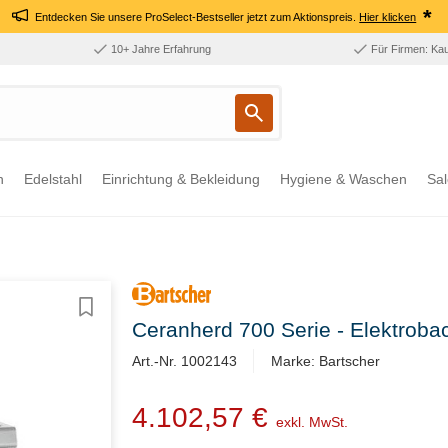
*
Entdecken Sie unsere ProSelect-Bestseller jetzt zum Aktionspreis.
Hier klicken
10+ Jahre Erfahrung
Für Firmen: Ka
n
Edelstahl
Einrichtung & Bekleidung
Hygiene & Waschen
Sal
Ceranherd 700 Serie - Elektrob
Art.-Nr. 1002143
Marke: Bartscher
4.102,57 €
exkl. MwSt.