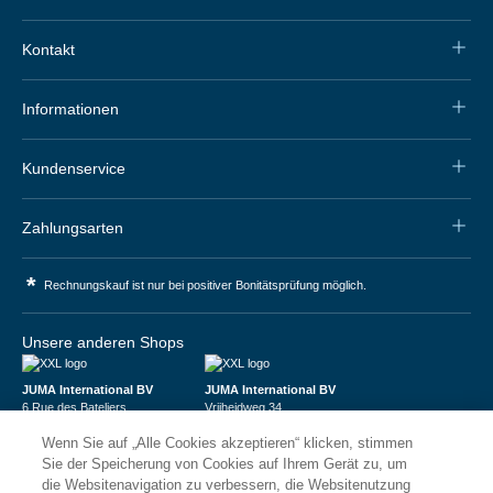
Kontakt
Informationen
Kundenservice
Zahlungsarten
*
Rechnungskauf ist nur bei positiver Bonitätsprüfung möglich.
Unsere anderen Shops
JUMA International BV
JUMA International BV
6 Rue des Bateliers
Vrijheidweg 34
92110 Clichy | France
1521RR Wormerveer | Nederland
Wenn Sie auf „Alle Cookies akzeptieren“ klicken, stimmen
Numéro de TVA : FR59815313275
BTW: NL853095048B01
Numéro Siren : 815313275
K.V.K.: 58573909
Sie der Speicherung von Cookies auf Ihrem Gerät zu, um
die Websitenavigation zu verbessern, die Websitenutzung