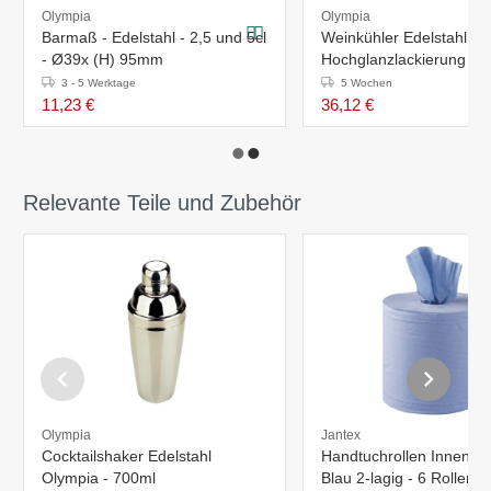
Olympia
Olympia
Barmaß - Edelstahl - 2,5 und 5cl
Weinkühler Edelstahl -
- Ø39x (H) 95mm
Hochglanzlackierung - 
(H) 230 mm
3 - 5 Werktage
5 Wochen
11,23 €
36,12 €
Relevante Teile und Zubehör
Olympia
Jantex
Cocktailshaker Edelstahl
Handtuchrollen Innenabr
Olympia - 700ml
Blau 2-lagig - 6 Rollen