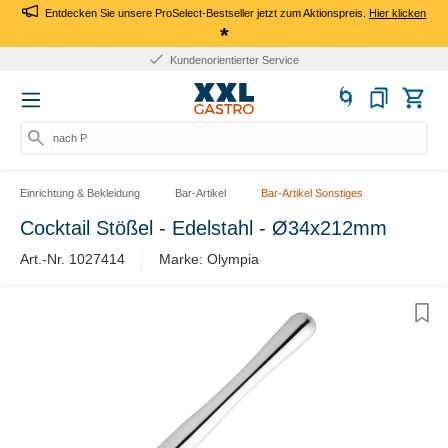
Entdecken Sie unsere ProSelect-Bestseller jetzt zum Aktionspreis.
Hier klicken
*
Kundenorientierter Service
nach Pr
Einrichtung & Bekleidung
Bar-Artikel
Bar-Artikel Sonstiges
Cocktail Stößel - Edelstahl - Ø34x212mm
Art.-Nr. 1027414
Marke: Olympia