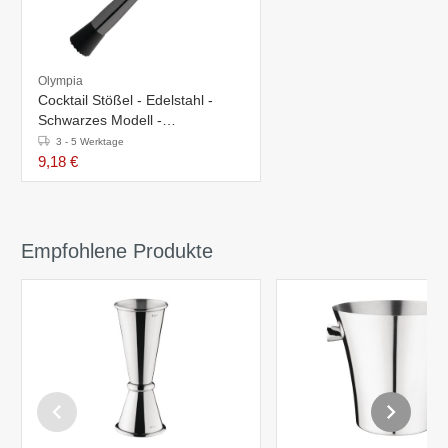
Olympia
Cocktail Stößel - Edelstahl -
Schwarzes Modell -
Ø34x212mm
3 - 5 Werktage
9,18 €
Empfohlene Produkte