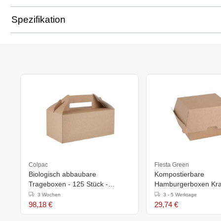
Spezifikation
Colpac
Fiesta Green
Biologisch abbaubare
Kompostierbare
Trageboxen - 125 Stück -
Hamburgerboxen Kraf
18(H)x26,5(B)x12,8(T)cm
150 Stück
3 Wochen
3 - 5 Werktage
98,18 €
29,74 €