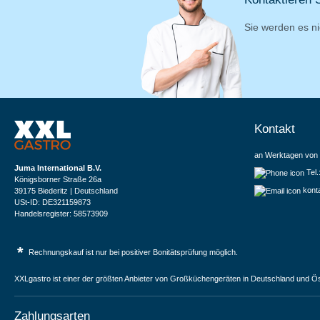
Sie werden es ni
Kontakt
an Werktagen von 
Juma International B.V.
Tel
Königsborner Straße 26a
kont
39175 Biederitz | Deutschland
USt-ID: DE321159873
Handelsregister: 58573909
*
Rechnungskauf ist nur bei positiver Bonitätsprüfung möglich.
XXLgastro ist einer der größten Anbieter von Großküchengeräten in Deutschland und Ös
Zahlungsarten