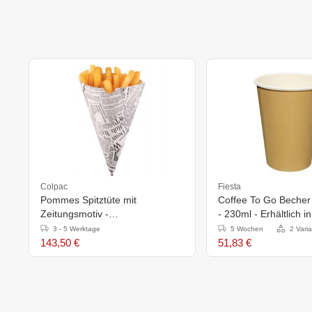
Colpac
Fiesta
Pommes Spitztüte mit
Coffee To Go Becher 
Zeitungsmotiv -
- 230ml - Erhältlich 
182x100x(h)183mm - 1000
3 - 5 Werktage
5 Wochen
2 Vari
Stück
143,50 €
51,83 €