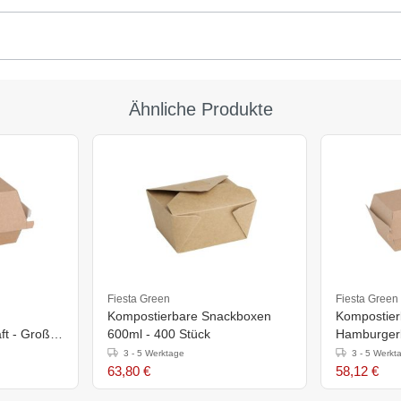
Ähnliche Produkte
Fiesta Green
Fiesta Green
Kompostierbare Snackboxen
Kompostier
t - Groß -
600ml - 400 Stück
Hamburgerb
8,2(H)x20,
3 - 5 Werktage
3 - 5 Werkt
Stück
63,80 €
58,12 €