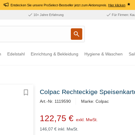
*
Entdecken Sie unsere ProSelect-Bestseller jetzt zum Aktionspreis.
Hier klicken
10+ Jahre Erfahrung
Für Firmen: Ka
n
Edelstahl
Einrichtung & Bekleidung
Hygiene & Waschen
Sal
Colpac Rechteckige Speisenkart
Art.-Nr. 1119590
Marke: Colpac
122,75 €
exkl. MwSt.
146,07 €
inkl. MwSt.