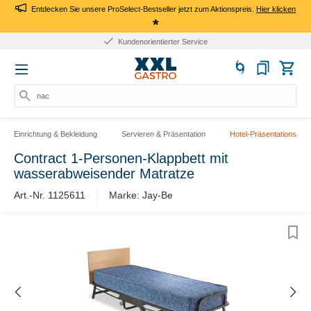
Entdecken Sie unsere ProSelect-Bestseller jetzt zum Aktionspreis.
Hier klicken
*
Kundenorientierter Service
nach
Einrichtung & Bekleidung
Servieren & Präsentation
Hotel-Präsentationsartik
Contract 1-Personen-Klappbett mit
wasserabweisender Matratze
Art.-Nr. 1125611
Marke: Jay-Be