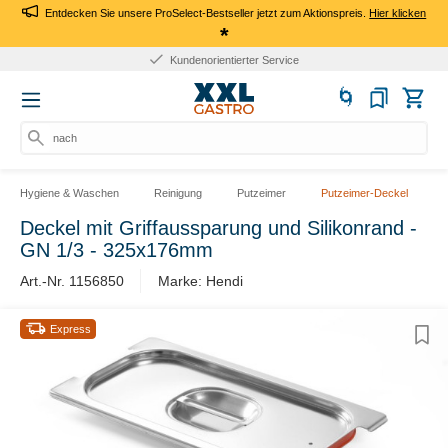
Entdecken Sie unsere ProSelect-Bestseller jetzt zum Aktionspreis.
Hier klicken
*
Kundenorientierter Service
nach
Hygiene & Waschen
Reinigung
Putzeimer
Putzeimer-Deckel
Deckel mit Griffaussparung und Silikonrand -
GN 1/3 - 325x176mm
Art.-Nr. 1156850
Marke: Hendi
Express