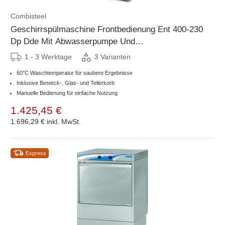
Combisteel
Geschirrspülmaschine Frontbedienung Ent 400-230
Dp Dde Mit Abwasserpumpe Und
Spülmitteldosierer
1 - 3 Werktage
3 Varianten
60°C Waschtemperatur für saubere Ergebnisse
Inklusive Besteck-, Glas- und Tellerkorb
Manuelle Bedienung für einfache Nutzung
1.425,45 €
1.696,29 €
inkl. MwSt.
Express