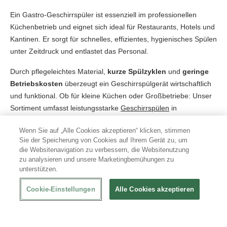
Ein Gastro-Geschirrspüler ist essenziell im professionellen
Küchenbetrieb und eignet sich ideal für Restaurants, Hotels und
Kantinen. Er sorgt für schnelles, effizientes, hygienisches Spülen
unter Zeitdruck und entlastet das Personal.
Durch pflegeleichtes Material,
kurze Spülzyklen
und
geringe
Betriebskosten
überzeugt ein Geschirrspülgerät wirtschaftlich
und funktional. Ob für kleine Küchen oder Großbetriebe: Unser
Sortiment umfasst leistungsstarke
Geschirrspülen
in
verschiedenen Ausführungen, damit Sie für jede Anforderung
Wenn Sie auf „Alle Cookies akzeptieren“ klicken, stimmen
das passende Modell finden.
Sie der Speicherung von Cookies auf Ihrem Gerät zu, um
die Websitenavigation zu verbessern, die Websitenutzung
Gut zu wissen
: Neben unterschiedlichen Leistungsstufen
zu analysieren und unsere Marketingbemühungen zu
stehen Industriespülmaschinen auch in mehreren
Bauformen
unterstützen.
zur Verfügung, damit sie optimal in bestehende Küchenkonzepte
integriert werden können. Wer eine Industriespülmaschine
Cookie-Einstellungen
Alle Cookies akzeptieren
kaufen möchte, kann je nach Platzangebot und Arbeitsablauf
zwischen verschiedenen Installationsarten wählen.