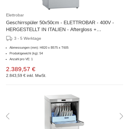
Elettrobar
Geschirrspüler 50x50cm - ELETTROBAR - 400V -
HERGESTELLT IN ITALIEN - Aftergloss +
Seifenspender + Ablaufpumpe
3 - 5 Werktage
Abmessungen (mm): H820 x B575 x T605
Produktgewicht (kg): 54
Anzahl pro VE: 1
2.389,57 €
2.843,59 €
inkl. MwSt.