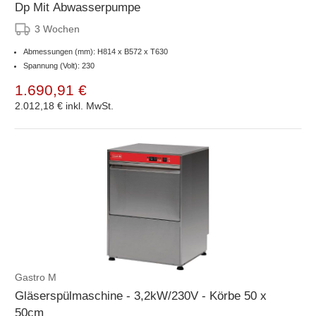
Dp Mit Abwasserpumpe
3 Wochen
Abmessungen (mm): H814 x B572 x T630
Spannung (Volt): 230
1.690,91 €
2.012,18 €
inkl. MwSt.
Gastro M
Gläserspülmaschine - 3,2kW/230V - Körbe 50 x
50cm