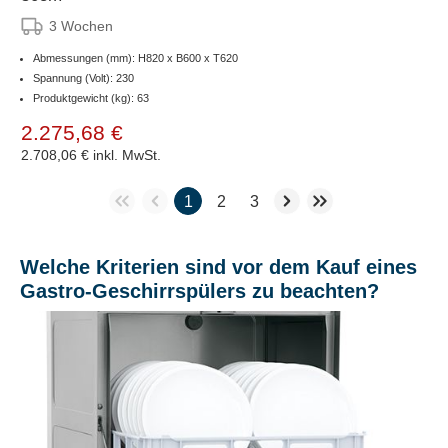
3 Wochen
Abmessungen (mm): H820 x B600 x T620
Spannung (Volt): 230
Produktgewicht (kg): 63
2.275,68 €
2.708,06 €
inkl. MwSt.
1
2
3
Welche Kriterien sind vor dem Kauf eines
Gastro-Geschirrspülers zu beachten?