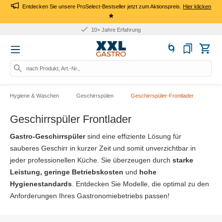
Entdecken Sie unsere ProSelect-Bestseller jetzt zum Aktionspreis.
Hier klicken
*
Für Firmen: Kauf auf Rechnung
nach Produkt, Art.-Nr., Marke suc
Hygiene & Waschen
Geschirrspülen
Geschirrspüler-Frontlader
Geschirrspüler Frontlader
Gastro-Geschirrspüler
sind eine effiziente Lösung für
sauberes Geschirr in kurzer Zeit und somit unverzichtbar in
jeder professionellen Küche. Sie überzeugen durch
starke
Leistung, geringe Betriebskosten
und
hohe
Hygienestandards
. Entdecken Sie Modelle, die optimal zu den
Anforderungen Ihres Gastronomiebetriebs passen!