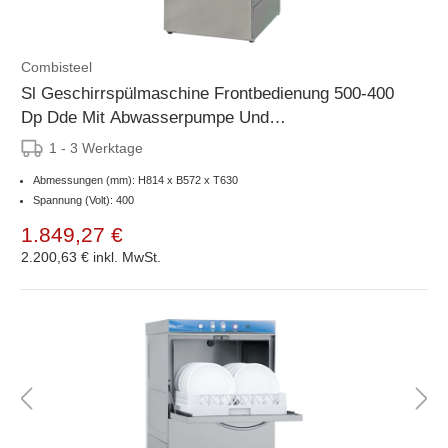
Combisteel
Sl Geschirrspülmaschine Frontbedienung 500-400
Dp Dde Mit Abwasserpumpe Und
Spülmitteldosierer
1 - 3 Werktage
Abmessungen (mm): H814 x B572 x T630
Spannung (Volt): 400
1.849,27 €
2.200,63 €
inkl. MwSt.