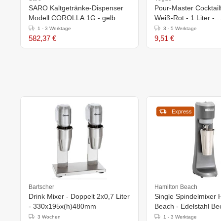
SARO Kaltgetränke-Dispenser
Pour-Master Cocktail
Modell COROLLA 1G - gelb
Weiß-Rot - 1 Liter -
(h)330x95(Ø)mm
1 - 3 Werktage
3 - 5 Werktage
582,37 €
9,51 €
Express
Bartscher
Hamilton Beach
Drink Mixer - Doppelt 2x0,7 Liter
Single Spindelmixer 
- 330x195x(h)480mm
Beach - Edelstahl Be
- 3 Geschwindigkeite
3 Wochen
1 - 3 Werktage