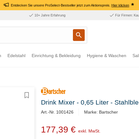
*
Entdecken Sie unsere ProSelect-Bestseller jetzt zum Aktionspreis.
Hier klicken
10+ Jahre Erfahrung
Für Firmen: Ka
n
Edelstahl
Einrichtung & Bekleidung
Hygiene & Waschen
Sal
Drink Mixer - 0,65 Liter - Stah
Art.-Nr. 1001426
Marke: Bartscher
177,39 €
exkl. MwSt.