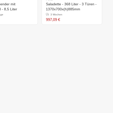
ender mit
Saladette - 368 Liter - 3 Türen -
F
Drahtgestell - 8,5 Liter
1370x700x(h)885mm
W
age
3 Wochen
997,09 €
3