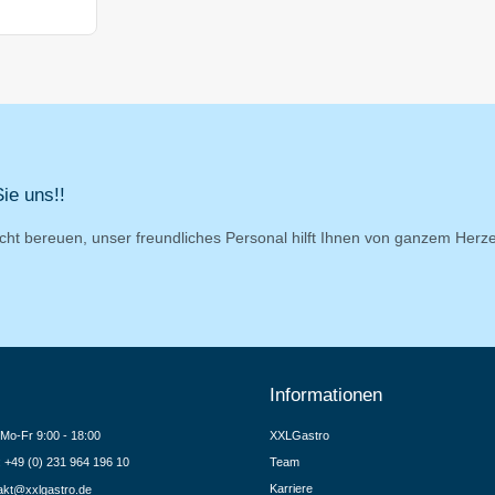
ie uns!!
cht bereuen, unser freundliches Personal hilft Ihnen von ganzem Herz
Informationen
Mo-Fr 9:00 - 18:00
XXLGastro
.: +49 (0) 231 964 196 10
Team
Karriere
akt@xxlgastro.de