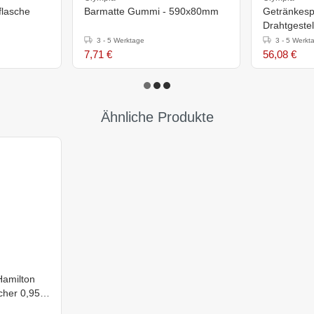
flasche
Barmatte Gummi - 590x80mm
Getränkesp
3 - 5 Werktage
3 - 5 Werkt
7,71 €
56,08 €
Ähnliche Produkte
Hamilton
cher 0,95L
n