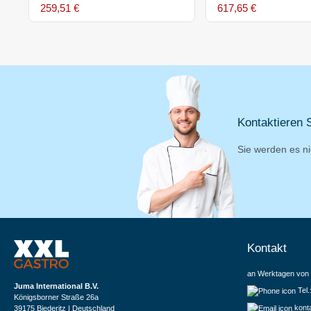
259,51 €
617,65 €
Kontaktieren S
Sie werden es ni
Kontakt
an Werktagen von 
Juma International B.V.
Tel
Königsborner Straße 26a
kont
39175 Biederitz | Deutschland