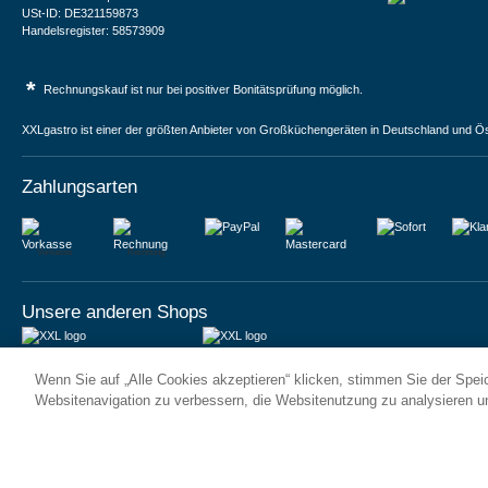
USt-ID: DE321159873
Handelsregister: 58573909
*
Rechnungskauf ist nur bei positiver Bonitätsprüfung möglich.
XXLgastro ist einer der größten Anbieter von Großküchengeräten in Deutschland und Ös
Zahlungsarten
Vorkasse
Rechnung
Unsere anderen Shops
JUMA International BV
JUMA International BV
Wenn Sie auf „Alle Cookies akzeptieren“ klicken, stimmen Sie der Spe
6 Rue des Bateliers
Vrijheidweg 34
92110 Clichy | France
1521RR Wormerveer | Nederland
Websitenavigation zu verbessern, die Websitenutzung zu analysieren 
Numéro de TVA : FR59815313275
BTW: NL853095048B01
Numéro Siren : 815313275
K.V.K.: 58573909