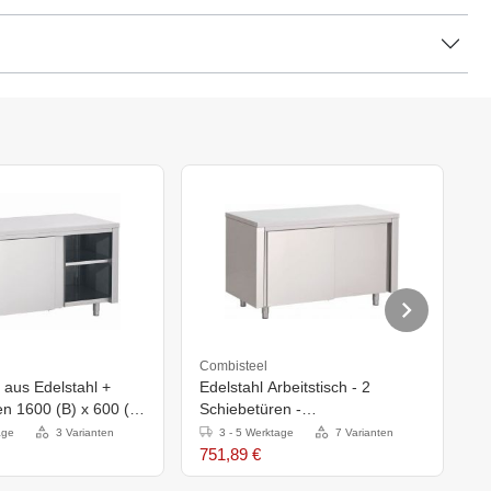
Combisteel
C
h aus Edelstahl +
Edelstahl Arbeitstisch - 2
A
n 1600 (B) x 600 (T)
Schiebetüren -
S
mm
1600x700x(h)850mm
1
age
3 Varianten
3 - 5 Werktage
7 Varianten
751,89 €
6