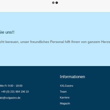
ie uns!!
cht bereuen, unser freundliches Personal hilft Ihnen von ganzem Herz
Informationen
Mo-Fr 9:00 - 18:00
XXLGastro
.: +49 (0) 231 964 196 10
Team
Karriere
akt@xxlgastro.de
Magazin