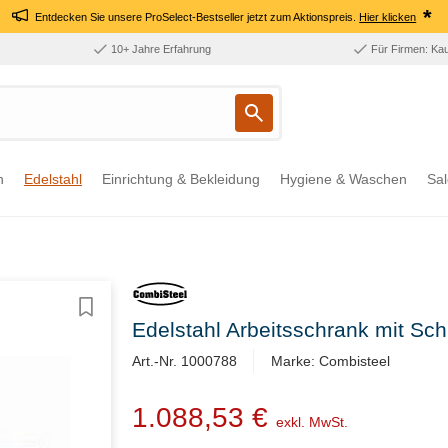
*
Entdecken Sie unsere ProSelect-Bestseller jetzt zum Aktionspreis.
Hier klicken
10+ Jahre Erfahrung
Für Firmen: Ka
n
Edelstahl
Einrichtung & Bekleidung
Hygiene & Waschen
Sal
Edelstahl Arbeitsschrank mit S
Art.-Nr. 1000788
Marke: Combisteel
1.088,53 €
exkl. MwSt.