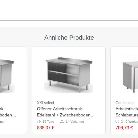
Ähnliche Produkte
XXLselect
Combisteel
nk
Offener Arbeitsschrank
Arbeitstisc
nboden
Edelstahl + Zwischenboden
Schiebetüre
1800x700x(H)885mm
x 850 (H) 
nten
15 Tage
14 Varianten
3 - 5 Werkt
838,07 €
709,73 €