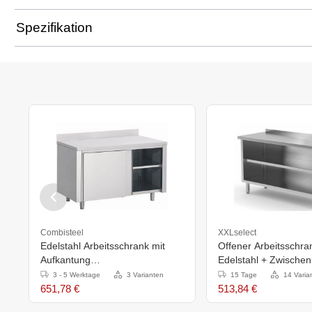
Spezifikation
Combisteel
XXLselect
Edelstahl Arbeitsschrank mit
Offener Arbeitsschra
Aufkantung
Edelstahl + Zwische
1200x600(H)x850mm
800x600x(H)885mm
3 - 5 Werktage
3 Varianten
15 Tage
14 Varia
651,78 €
513,84 €