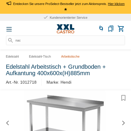
Entdecken Sie unsere ProSelect-Bestseller jetzt zum Aktionspreis.
Hier klicken
*
Kundenorientierter Service
nach
Edelstahl
Edelstahl-Tisch
Arbeitstische
Edelstahl Arbeitstisch + Grundboden +
Aufkantung 400x600x(H)885mm
Art.-Nr. 1012718
Marke: Hendi