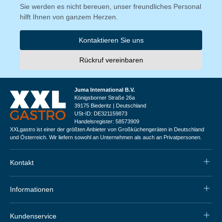
Sie werden es nicht bereuen, unser freundliches Personal
hilft Ihnen von ganzem Herzen.
Kontaktieren Sie uns
Rückruf vereinbaren
Juma International B.V.
Königsborner Straße 26a
39175 Biederitz | Deutschland
USt-ID: DE321159873
Handelsregister: 58573909
XXLgastro ist einer der größten Anbieter von Großküchengeräten in Deutschland
und Österreich. Wir liefern sowohl an Unternehmen als auch an Privatpersonen.
Kontakt
Informationen
Kundenservice