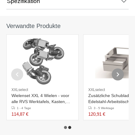
Spezifikation
Verwandte Produkte
XXLselect
XXLselect
Wielenset XXL 4 Wielen - voor
Zusätzliche Schublade f
alle RVS Werktafels, Kasten,
Edelstahl-Arbeitstisch,
Spoeltafels - INCLUSIEF
Arbeitsschrank, Spüle –
1 - 4 Tage
3 - 5 Werktage
MONTAGE - ø125mm
Größen: 600 x 400 x 26
114,87 €
120,91 €
mm / 700 x 400 x 260 (