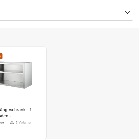
s
Hängeschrank - 1
den -
age -
age
2 Varianten
650mm