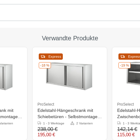
Verwandte Produkte
Express
Expres
-18 %
-19 %
ProSelect
ProSelect
ank mit
Edelstahl-Hängeschrank mit
Edelstahl-
tmontage -
Schiebetüren - Selbstmontage -
Zwischenbo
1200x400x650mm
Selbstmont
Varianten
1 - 3 Werktage
2 Varianten
1 - 3 Werkt
238,00 €
142,14 €
800x400x
195,00 €
115,00 €