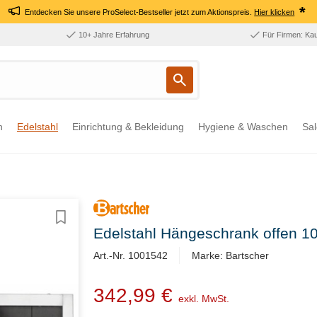
*
Entdecken Sie unsere ProSelect-Bestseller jetzt zum Aktionspreis.
Hier klicken
10+ Jahre Erfahrung
Für Firmen: Ka
n
Edelstahl
Einrichtung & Bekleidung
Hygiene & Waschen
Sal
Edelstahl Hängeschrank offen 
Art.-Nr. 1001542
Marke: Bartscher
342,99 €
exkl. MwSt.