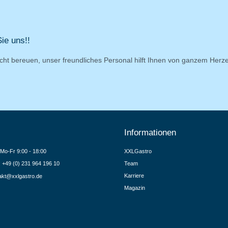
ie uns!!
cht bereuen, unser freundliches Personal hilft Ihnen von ganzem Herz
Informationen
Mo-Fr 9:00 - 18:00
XXLGastro
.: +49 (0) 231 964 196 10
Team
Karriere
akt@xxlgastro.de
Magazin