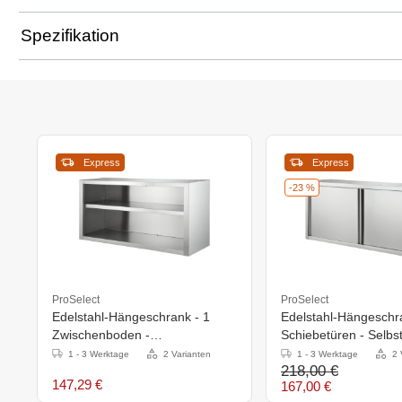
Spezifikation
Express
Express
-23 %
ProSelect
ProSelect
Edelstahl-Hängeschrank - 1
Edelstahl-Hängeschr
Zwischenboden -
Schiebetüren - Selbs
Selbstmontage -
1000x400x650mm
1 - 3 Werktage
2 Varianten
1 - 3 Werktage
2 
218,00 €
1000x400x650mm
147,29 €
167,00 €