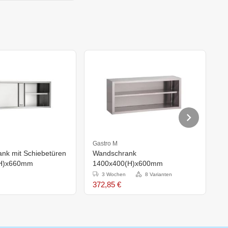
Gastro M
S
nk mit Schiebetüren
Wandschrank
S
(H)x660mm
1400x400(H)x600mm
4
3 Wochen
8 Varianten
372,85 €
4