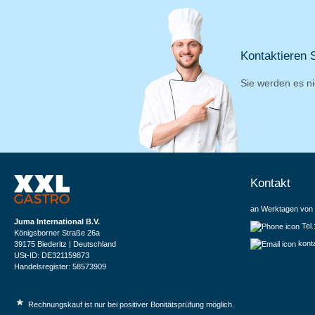
Kontaktieren S
Sie werden es ni
Kontakt
an Werktagen von 
Juma International B.V.
Tel
Königsborner Straße 26a
kont
39175 Biederitz | Deutschland
USt-ID: DE321159873
Handelsregister: 58573909
*
Rechnungskauf ist nur bei positiver Bonitätsprüfung möglich.