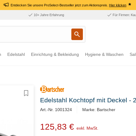
*
Entdecken Sie unsere ProSelect-Bestseller jetzt zum Aktionspreis.
Hier klicken
10+ Jahre Erfahrung
Für Firmen: Ka
n
Edelstahl
Einrichtung & Bekleidung
Hygiene & Waschen
Sal
Edelstahl Kochtopf mit Deckel - 2
Art.-Nr. 1001324
Marke: Bartscher
125,83 €
exkl. MwSt.