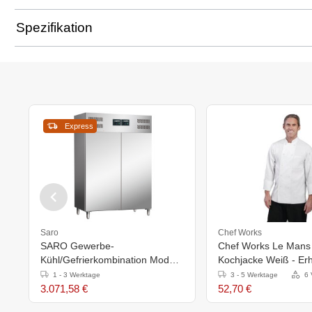
Spezifikation
Express
Saro
Chef Works
SARO Gewerbe-
Chef Works Le Mans
Kühl/Gefrierkombination Modell
Kochjacke Weiß - Erhä
GN 120 DTV
Größen
1 - 3 Werktage
3 - 5 Werktage
6 
3.071,58 €
52,70 €