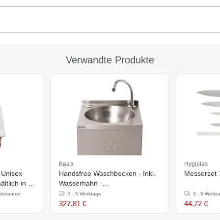
Verwandte Produkte
Basix
Hygiplas
 Unisex
Handsfree Waschbecken - Inkl.
Messerset 7
ltlich in 6
Wasserhahn -
300x320x195(h)mm
Varianten
3 - 5 Werktage
3 - 5 Werkt
327,81 €
44,72 €