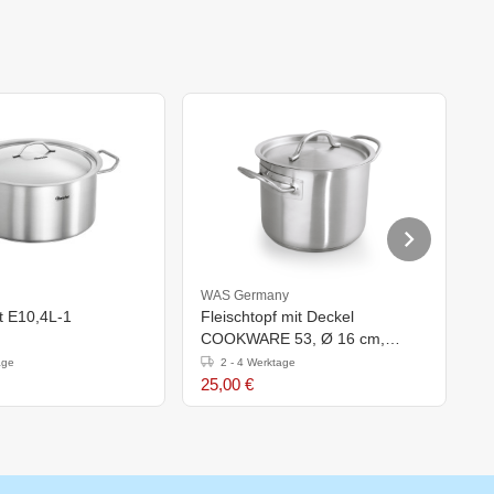
WAS Germany
W
t E10,4L-1
Fleischtopf mit Deckel
F
COOKWARE 53, Ø 16 cm,
C
Chromnickelstahl
C
age
2 - 4 Werktage
25,00 €
3