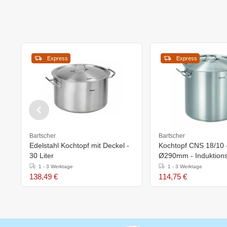
Express
Express
Bartscher
Bartscher
Edelstahl Kochtopf mit Deckel -
Kochtopf CNS 18/10 - 
30 Liter
Ø290mm - Induktions
320x320x(h)326mm
1 - 3 Werktage
1 - 3 Werktage
138,49 €
114,75 €