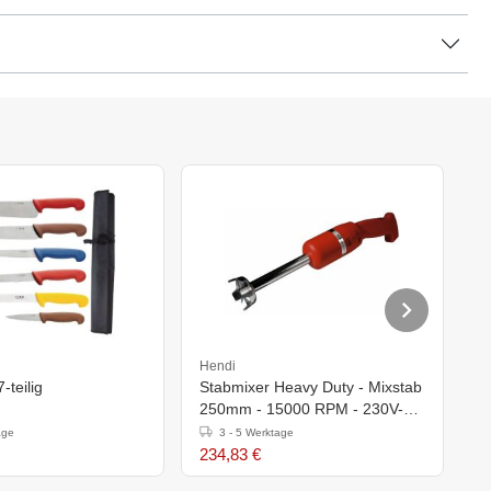
Hendi
H
-teilig
Stabmixer Heavy Duty - Mixstab
M
250mm - 15000 RPM - 230V-
S
250W
age
3 - 5 Werktage
234,83 €
8