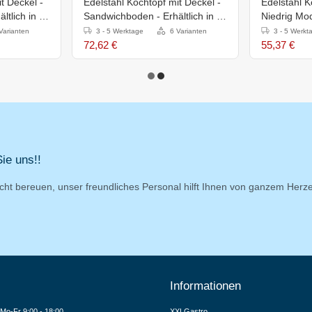
t Deckel -
Edelstahl Kochtopf mit Deckel -
Edelstahl K
tlich in 7
Sandwichboden - Erhältlich in 7
Niedrig Mode
Größen
Größen
Varianten
3 - 5 Werktage
6 Varianten
3 - 5 Werkt
72,62 €
55,37 €
ie uns!!
cht bereuen, unser freundliches Personal hilft Ihnen von ganzem Herz
Informationen
Mo-Fr 9:00 - 18:00
XXLGastro