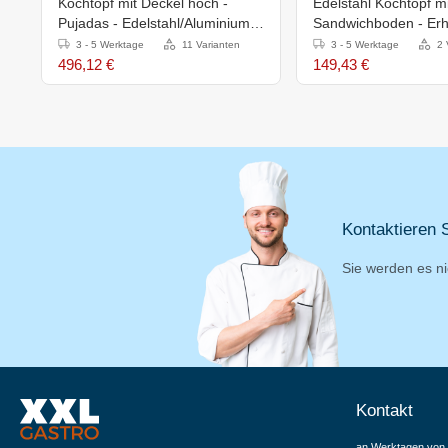
Kochtopf mit Deckel hoch -
Edelstahl Kochtopf mi
Pujadas - Edelstahl/Aluminium -
Sandwichboden - Erhäl
Erhältlich in 12 Größen
Größen
3 - 5 Werktage
11 Varianten
3 - 5 Werktage
2 
496,12 €
149,43 €
Kontaktieren S
Sie werden es ni
Kontakt
an Werktagen von 