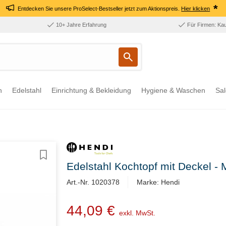
*
Entdecken Sie unsere ProSelect-Bestseller jetzt zum Aktionspreis.
Hier klicken
10+ Jahre Erfahrung
Für Firmen: Ka
n
Edelstahl
Einrichtung & Bekleidung
Hygiene & Waschen
Sal
Edelstahl Kochtopf mit Deckel - M
Art.-Nr. 1020378
Marke: Hendi
44,09 €
exkl. MwSt.