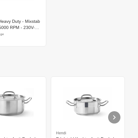
Heavy Duty - Mixstab
5000 RPM - 230V-
age
Hendi
H