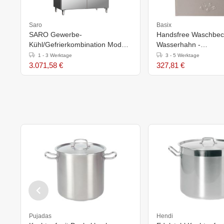
Saro
Basix
SARO Gewerbe-
Handsfree Waschbeck
Kühl/Gefrierkombination Modell
Wasserhahn -
GN 120 DTV
300x320x195(h)mm
1 - 3 Werktage
3 - 5 Werktage
3.071,58 €
327,81 €
Pujadas
Hendi