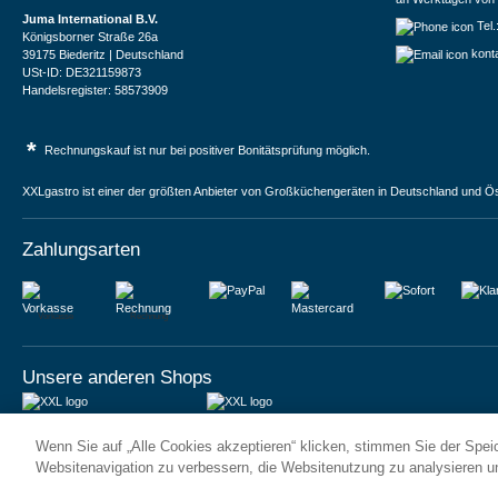
Juma International B.V.
Tel
Königsborner Straße 26a
kont
39175 Biederitz | Deutschland
USt-ID: DE321159873
Handelsregister: 58573909
*
Rechnungskauf ist nur bei positiver Bonitätsprüfung möglich.
XXLgastro ist einer der größten Anbieter von Großküchengeräten in Deutschland und Ös
Zahlungsarten
Vorkasse
Rechnung
Unsere anderen Shops
JUMA International BV
JUMA International BV
Wenn Sie auf „Alle Cookies akzeptieren“ klicken, stimmen Sie der Spe
6 Rue des Bateliers
Vrijheidweg 34
92110 Clichy | France
1521RR Wormerveer | Nederland
Websitenavigation zu verbessern, die Websitenutzung zu analysieren 
Numéro de TVA : FR59815313275
BTW: NL853095048B01