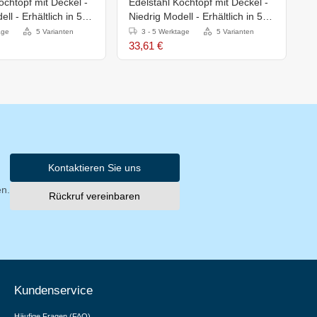
ochtopf mit Deckel -
Edelstahl Kochtopf mit Deckel -
E
ll - Erhältlich in 5
Niedrig Modell - Erhältlich in 5
M
Größen
G
age
5 Varianten
3 - 5 Werktage
5 Varianten
33,61 €
2
Kontaktieren Sie uns
en.
Rückruf vereinbaren
Kundenservice
Häufige Fragen (FAQ)