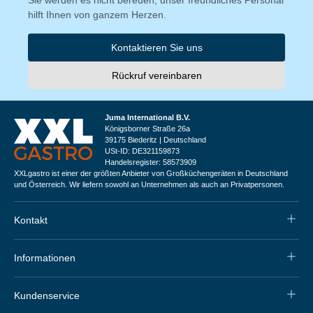
hilft Ihnen von ganzem Herzen.
Kontaktieren Sie uns
Rückruf vereinbaren
Juma International B.V.
Königsborner Straße 26a
39175 Biederitz | Deutschland
USt-ID: DE321159873
Handelsregister: 58573909
XXLgastro ist einer der größten Anbieter von Großküchengeräten in Deutschland
und Österreich. Wir liefern sowohl an Unternehmen als auch an Privatpersonen.
Kontakt
Informationen
Kundenservice