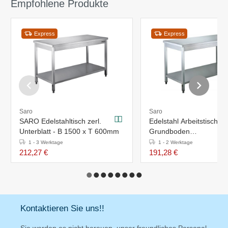
Empfohlene Produkte
Express
Express
Saro
Saro
SARO Edelstahltisch zerl.
Edelstahl Arbeitstisch +
Unterblatt - B 1500 x T 600mm
Grundboden
1600x600(H)x850mm
1 - 3 Werktage
1 - 2 Werktage
212,27 €
191,28 €
Kontaktieren Sie uns!!
Sie werden es nicht bereuen, unser freundliches Personal