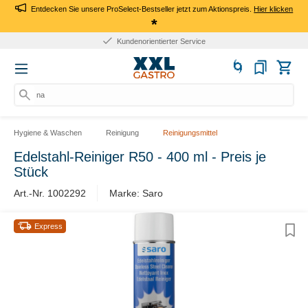
Entdecken Sie unsere ProSelect-Bestseller jetzt zum Aktionspreis.
Hier klicken
*
Kundenorientierter Service
nach
Hygiene & Waschen
Reinigung
Reinigungsmittel
Edelstahl-Reiniger R50 - 400 ml - Preis je
Stück
Art.-Nr. 1002292
Marke: Saro
Express