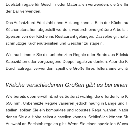
Edelstahlregale für Geschirr oder Materialien verwenden, die Sie I
der Bar verwenden.
Das Aufsatzbord Edelstahl ohne Heizung kann z. B. in der Küche auf
Küchenutensilien abgestellt werden, wodurch eine größere Arbeitsfl
Speisen von der Küche ins Restaurant gelangen. Dasselbe gilt natür
schmutzige Küchenutensilien und Geschirr zu stapeln.
Wie auch immer Sie die unbeheizten Regale oder Bords aus Edelstahl
Kapazitäten oder vorgezogene Doppelregale zu denken. Aber die Kap
Durchlaufregal verwenden, spielt die Größe Ihres Tellers eine wicht
Welche verschiedenen Größen gibt es bei einem
Wie bereits oben erwähnt, ist es äußerst wichtig, die erforderliche
650 mm. Unbeheizte Regale variieren jedoch häufig in Länge und
stellen, sollten Sie ein kompaktes und robustes Regal wählen. Natü
denen Sie die Höhe selbst einstellen können. Schließlich können S
Auswahl an Edelstahlregalen gibt. Wenn Sie einen speziellen Wunsc