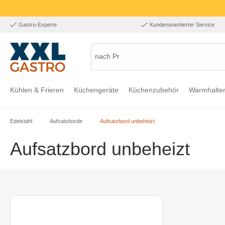
Gastro-Experte
Kundenorientierter Service
nach Produk
Kühlen & Frieren
Küchengeräte
Küchenzubehör
Warmhalte
Edelstahl
Aufsatzborde
Aufsatzbord unbeheizt
Zur Kategorie Kühlen & Frieren
Zur Kategorie Küchengeräte
Zur Kategorie Küchenzubehör
Zur Kategorie Warmhalten
Zur Kategorie Edelstahl
Zur Kategorie Einrichtung & Bekleidung
Zur Kategorie Hygiene & Waschen
Aufsatzbord unbeheizt