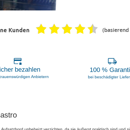
(basierend
ene Kunden
icher bezahlen
100 % Garant
rtrauenswürdigen Anbietern
bei beschädigter Liefe
astro
 Aufsatzbord unbeheizt verzichten, da sie äußerst praktisch sind und s