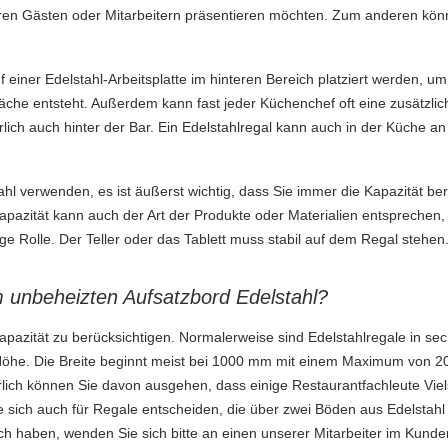
hren Gästen oder Mitarbeitern präsentieren möchten. Zum anderen können
 einer Edelstahl-Arbeitsplatte im hinteren Bereich platziert werden, u
äche entsteht. Außerdem kann fast jeder Küchenchef oft eine zusätzlich
lich auch hinter der Bar. Ein Edelstahlregal kann auch in der Küche a
 verwenden, es ist äußerst wichtig, dass Sie immer die Kapazität berüc
azität kann auch der Art der Produkte oder Materialien entsprechen, 
ige Rolle. Der Teller oder das Tablett muss stabil auf dem Regal stehen
 unbeheizten Aufsatzbord Edelstahl?
 Kapazität zu berücksichtigen. Normalerweise sind Edelstahlregale in se
 Höhe. Die Breite beginnt meist bei 1000 mm mit einem Maximum von 
rlich können Sie davon ausgehen, dass einige Restaurantfachleute Viels
ie sich auch für Regale entscheiden, die über zwei Böden aus Edelsta
h haben, wenden Sie sich bitte an einen unserer Mitarbeiter im Kunde