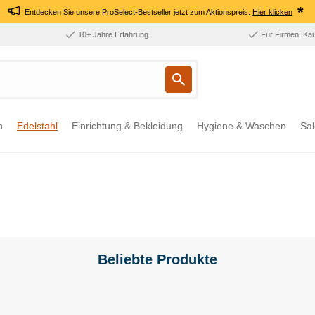
*
Entdecken Sie unsere ProSelect-Bestseller jetzt zum Aktionspreis.
Hier klicken
10+ Jahre Erfahrung
Für Firmen: Ka
n
Edelstahl
Einrichtung & Bekleidung
Hygiene & Waschen
Sal
Beliebte Produkte