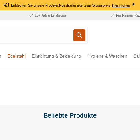
*
Entdecken Sie unsere ProSelect-Bestseller jetzt zum Aktionspreis.
Hier klicken
10+ Jahre Erfahrung
Für Firmen: Ka
n
Edelstahl
Einrichtung & Bekleidung
Hygiene & Waschen
Sal
Beliebte Produkte