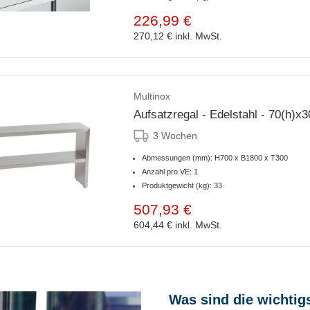
226,99 €
270,12 €
inkl. MwSt.
Multinox
Aufsatzregal - Edelstahl - 70(h)
3 Wochen
Abmessungen (mm): H700 x B1800 x T300
Anzahl pro VE: 1
Produktgewicht (kg): 33
507,93 €
604,44 €
inkl. MwSt.
Was sind die wichtig