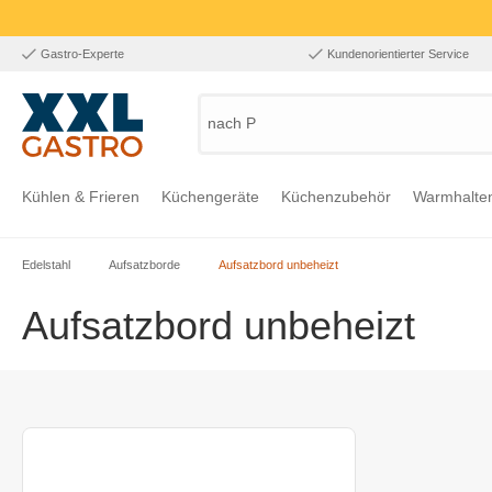
Gastro-Experte
Kundenorientierter Service
nach Prod
Kühlen & Frieren
Küchengeräte
Küchenzubehör
Warmhalte
Edelstahl
Aufsatzborde
Aufsatzbord unbeheizt
Zur Kategorie Kühlen & Frieren
Zur Kategorie Küchengeräte
Zur Kategorie Küchenzubehör
Zur Kategorie Warmhalten
Zur Kategorie Edelstahl
Zur Kategorie Einrichtung & Bekleidung
Zur Kategorie Hygiene & Waschen
Aufsatzbord unbeheizt