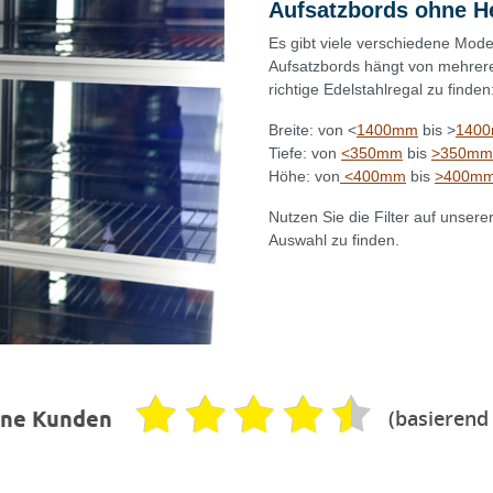
Aufsatzbords ohne He
Es gibt viele verschiedene Mode
Aufsatzbords hängt von mehrere
richtige Edelstahlregal zu finden
Breite: von <
1400mm
bis >
140
Tiefe: von
<350mm
bis
>350mm
Höhe: von
<400mm
bis
>400m
Nutzen Sie die Filter auf unser
Auswahl zu finden.
(basierend
ene Kunden