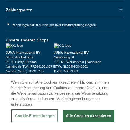
Zahlungsarten
*
Rechnungskauf ist nur bei positiver Bonitätsprüfung möglich.
Unsere anderen Shops
JUMA International BV
JUMA International BV
6 Rue des Bateliers
Vrijheidweg 34
92110 Clichy | France
1521RR Wormerveer | Nederland
Numéro de TVA : FR59815313275
BTW: NL853095048B01
Numéro Siren : 815313275
K.V.K.: 58573909
Wenn Sie auf „Alle Cookies akzeptieren“ klicken, stimmen
Sie der Speicherung von Cookies auf Ihrem Gerät zu, um
die Websitenavigation zu verbessern, die Websitenutzung
zu analysieren und unsere Marketingbemühungen zu
unterstützen.
© 2026
XXLgastro
Datenschutz
Impressum
AGB
Cookie-Einstellungen
Alle Cookies akzeptieren