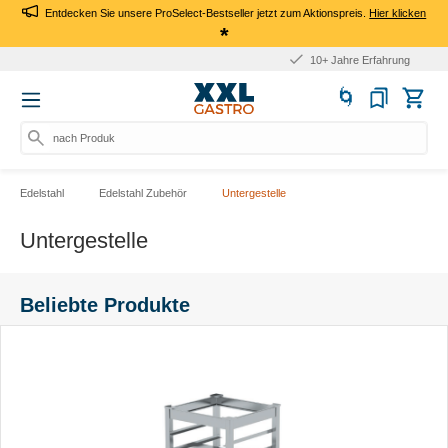
Entdecken Sie unsere ProSelect-Bestseller jetzt zum Aktionspreis.
Hier klicken
*
10+ Jahre Erfahrung
nach Produkt, A
Edelstahl
Edelstahl Zubehör
Untergestelle
Untergestelle
Beliebte Produkte