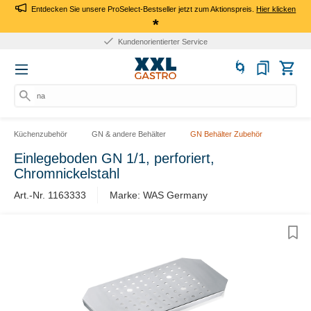
Entdecken Sie unsere ProSelect-Bestseller jetzt zum Aktionspreis.
Hier klicken
*
Kundenorientierter Service
nach
Küchenzubehör
GN & andere Behälter
GN Behälter Zubehör
Einlegeboden GN 1/1, perforiert,
Chromnickelstahl
Art.-Nr. 1163333
Marke: WAS Germany