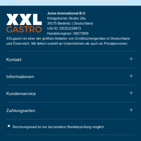
Juma International B.V.
Königsborner Straße 26a
39175 Biederitz | Deutschland
USt-ID: DE321159873
Handelsregister: 58573909
XXLgastro ist einer der größten Anbieter von Großküchengeräten in Deutschland
und Österreich. Wir liefern sowohl an Unternehmen als auch an Privatpersonen.
Kontakt
Informationen
Kundenservice
Zahlungsarten
*
Rechnungskauf ist nur bei positiver Bonitätsprüfung möglich.