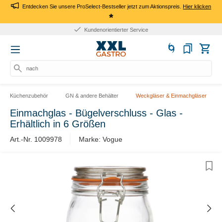
Entdecken Sie unsere ProSelect-Bestseller jetzt zum Aktionspreis.
Hier klicken
*
Kundenorientierter Service
nach P
Küchenzubehör
GN & andere Behälter
Weckgläser & Einmachgläser
Einmachglas - Bügelverschluss - Glas -
Erhältlich in 6 Größen
Art.-Nr. 1009978
Marke: Vogue