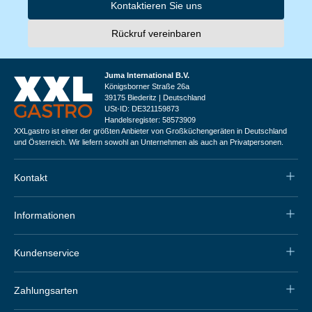
Kontaktieren Sie uns
Rückruf vereinbaren
Juma International B.V.
Königsborner Straße 26a
39175 Biederitz | Deutschland
USt-ID: DE321159873
Handelsregister: 58573909
XXLgastro ist einer der größten Anbieter von Großküchengeräten in Deutschland
und Österreich. Wir liefern sowohl an Unternehmen als auch an Privatpersonen.
Kontakt
Informationen
Kundenservice
Zahlungsarten