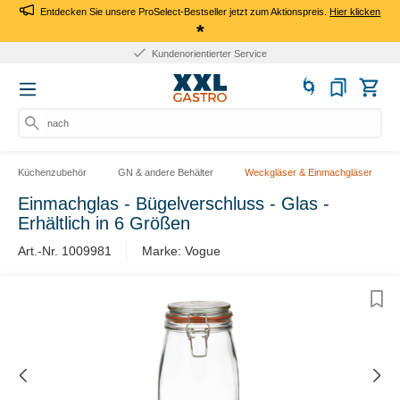
Entdecken Sie unsere ProSelect-Bestseller jetzt zum Aktionspreis.
Hier klicken
*
Kundenorientierter Service
nach P
Küchenzubehör
GN & andere Behälter
Weckgläser & Einmachgläser
Einmachglas - Bügelverschluss - Glas -
Erhältlich in 6 Größen
Art.-Nr. 1009981
Marke: Vogue