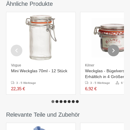
Ähnliche Produkte
Vogue
Kilner
Mini Weckglas 70ml - 12 Stück
Weckglas - Bügelverschl
Erhältlich in 4 Größen
3 - 5 Werktage
3 - 5 Werktage
6 Vari
22,35 €
6,92 €
Relevante Teile und Zubehör