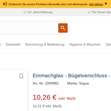
*
Entdecken Sie unsere ProSelect-Bestseller jetzt zum Aktionspreis.
Hier klicken
10+ Jahre Erfahrung
Für Firmen: Ka
n
Edelstahl
Einrichtung & Bekleidung
Hygiene & Waschen
Sal
Einmachglas - Bügelverschluss - 
Art.-Nr. 1009982
Marke: Vogue
10,26 €
exkl. MwSt.
12,21 €
inkl. MwSt.