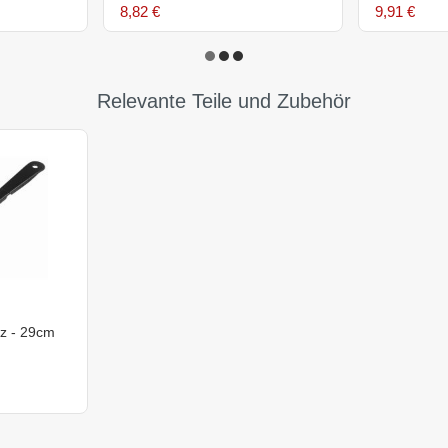
Akazienholz
8,82 €
9,91 €
Relevante Teile und Zubehör
rz - 29cm