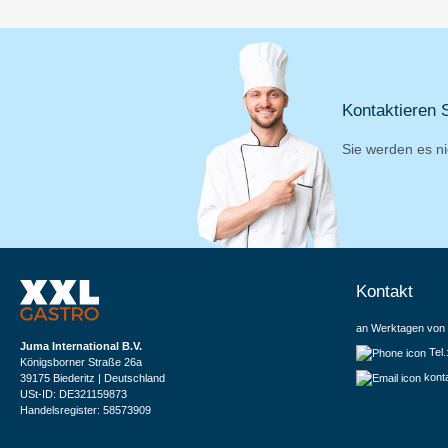
Kontaktieren S
Sie werden es ni
Kontakt
an Werktagen von 
Juma International B.V.
Tel
Königsborner Straße 26a
kont
39175 Biederitz | Deutschland
USt-ID: DE321159873
Handelsregister: 58573909