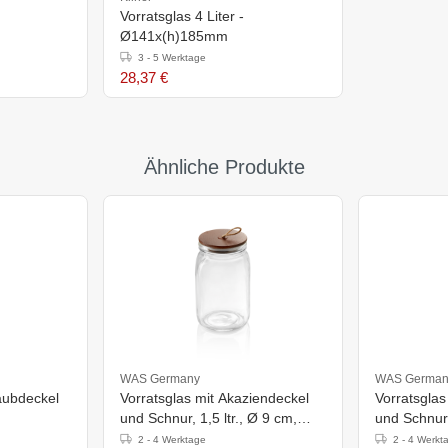
Vorratsglas 4 Liter -
Ø141x(h)185mm
3 - 5 Werktage
28,37 €
Ähnliche Produkte
WAS Germany
WAS German
aubdeckel
Vorratsglas mit Akaziendeckel
Vorratsglas
und Schnur, 1,5 ltr., Ø 9 cm,
und Schnur,
Höhe 19,5 cm, Glas,
26 cm, Gla
2 - 4 Werktage
2 - 4 Werkt