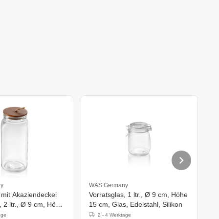
y
WAS Germany
W
 mit Akaziendeckel
Vorratsglas, 1 ltr., Ø 9 cm, Höhe
V
 2 ltr., Ø 9 cm, Höhe
15 cm, Glas, Edelstahl, Silikon
H
s, Akazienholz
S
age
2 - 4 Werktage