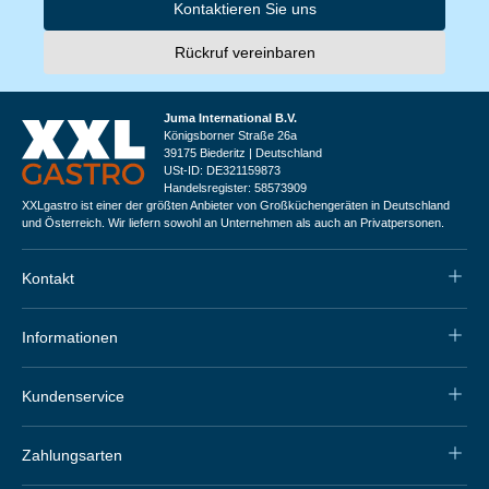
Kontaktieren Sie uns
Rückruf vereinbaren
Juma International B.V.
Königsborner Straße 26a
39175 Biederitz | Deutschland
USt-ID: DE321159873
Handelsregister: 58573909
XXLgastro ist einer der größten Anbieter von Großküchengeräten in Deutschland
und Österreich. Wir liefern sowohl an Unternehmen als auch an Privatpersonen.
Kontakt
Informationen
Kundenservice
Zahlungsarten