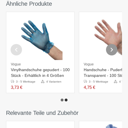
Ähnliche Produkte
Vogue
Vogue
Vinylhandschuhe gepudert - 100
Handschuhe - Puderfrei
Stück - Erhältlich in 4 Größen
Transparent - 100 Stück
Erhältlich in 4 Größen
3 - 5 Werktage
4 Varianten
3 - 5 Werktage
4 Vari
3,73 €
4,75 €
Relevante Teile und Zubehör