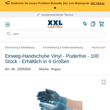
Entdecken Sie unsere ProSelect-Bestseller jetzt zum Aktionspreis.
Hier klicken
*
Kundenorientierter Service
nach Pr
Einrichtung & Bekleidung
Kochkleidung & Kellnerbekleidung
Handschuhe
Einweg-Handschuhe Vinyl - Puderfrei - 100
Stück - Erhältlich in 4 Größen
Art.-Nr. 1005004
Marke: Vogue