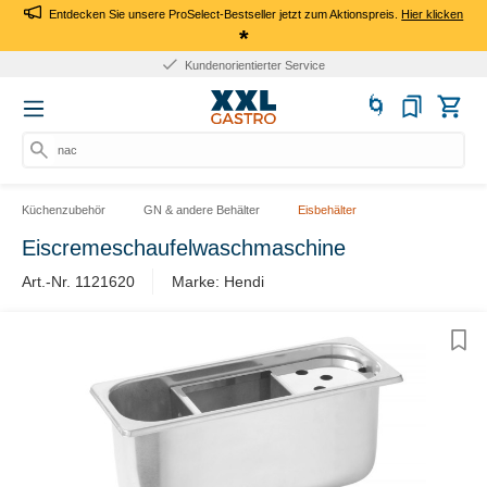
Entdecken Sie unsere ProSelect-Bestseller jetzt zum Aktionspreis.
Hier klicken
*
Kundenorientierter Service
nach
Küchenzubehör
GN & andere Behälter
Eisbehälter
Eiscremeschaufelwaschmaschine
Art.-Nr. ​1121620
Marke: Hendi