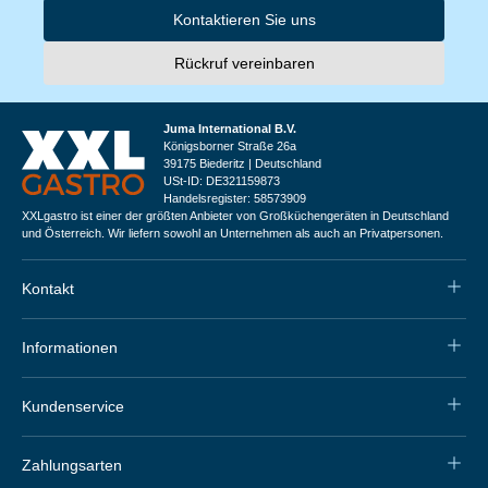
Kontaktieren Sie uns
Rückruf vereinbaren
Juma International B.V.
Königsborner Straße 26a
39175 Biederitz | Deutschland
USt-ID: DE321159873
Handelsregister: 58573909
XXLgastro ist einer der größten Anbieter von Großküchengeräten in Deutschland
und Österreich. Wir liefern sowohl an Unternehmen als auch an Privatpersonen.
Kontakt
Informationen
Kundenservice
Zahlungsarten