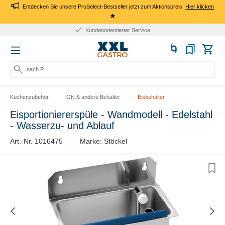
Entdecken Sie unsere ProSelect-Bestseller jetzt zum Aktionspreis.
Hier klicken
*
Kundenorientierter Service
nach Pr
Küchenzubehör
GN & andere Behälter
Eisbehälter
Eisportioniererspüle - Wandmodell - Edelstahl
- Wasserzu- und Ablauf
Art.-Nr. 1016475
Marke: Stöckel