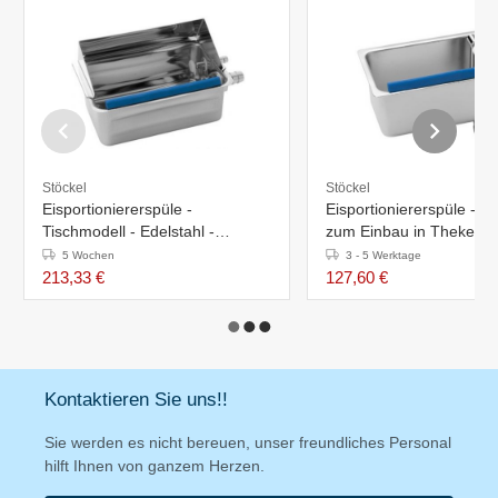
Stöckel
Stöckel
Eisportioniererspüle -
Eisportioniererspüle - Ed
Tischmodell - Edelstahl -
zum Einbau in Theken -
Wasserzu- und Ablauf
Wasserzu- und Ablauf
5 Wochen
3 - 5 Werktage
213,33 €
127,60 €
Kontaktieren Sie uns!!
Sie werden es nicht bereuen, unser freundliches Personal
hilft Ihnen von ganzem Herzen.