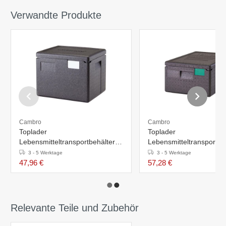
Verwandte Produkte
Cambro
Cambro
Toplader
Toplader
Lebensmitteltransportbehälter -
Lebensmitteltransportbeh
22,3 Liter - 1x GN 1/2 - Tiefe
35,5 Liter - 1x GN 1/1 - 
3 - 5 Werktage
3 - 5 Werktage
200 mm
150 mm
47,96 €
57,28 €
Relevante Teile und Zubehör