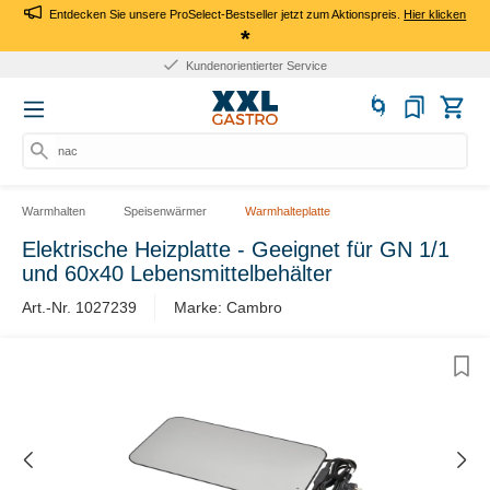
Entdecken Sie unsere ProSelect-Bestseller jetzt zum Aktionspreis.
Hier klicken
*
Kundenorientierter Service
nach
Warmhalten
Speisenwärmer
Warmhalteplatte
Elektrische Heizplatte - Geeignet für GN 1/1
und 60x40 Lebensmittelbehälter
Art.-Nr. 1027239
Marke: Cambro