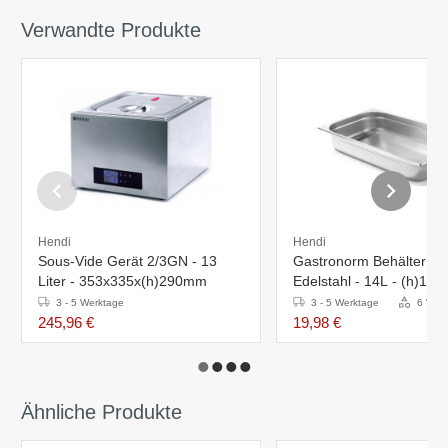
Verwandte Produkte
Hendi
Hendi
Sous-Vide Gerät 2/3GN - 13
Gastronorm Behälter 1/
Liter - 353x335x(h)290mm
Edelstahl - 14L - (h)10
3 - 5 Werktage
3 - 5 Werktage
6 Vari
245,96 €
19,98 €
Ähnliche Produkte