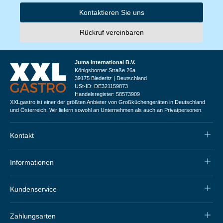
Kontaktieren Sie uns
Rückruf vereinbaren
Juma International B.V.
Königsborner Straße 26a
39175 Biederitz | Deutschland
USt-ID: DE321159873
Handelsregister: 58573909
XXLgastro ist einer der größten Anbieter von Großküchengeräten in Deutschland
und Österreich. Wir liefern sowohl an Unternehmen als auch an Privatpersonen.
Kontakt
Informationen
Kundenservice
Zahlungsarten