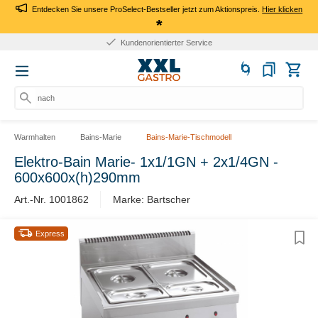
Entdecken Sie unsere ProSelect-Bestseller jetzt zum Aktionspreis.
Hier klicken
*
Kundenorientierter Service
nach Pr
Warmhalten
Bains-Marie
Bains-Marie-Tischmodell
Elektro-Bain Marie- 1x1/1GN + 2x1/4GN -
600x600x(h)290mm
Art.-Nr. 1001862
Marke: Bartscher
Express