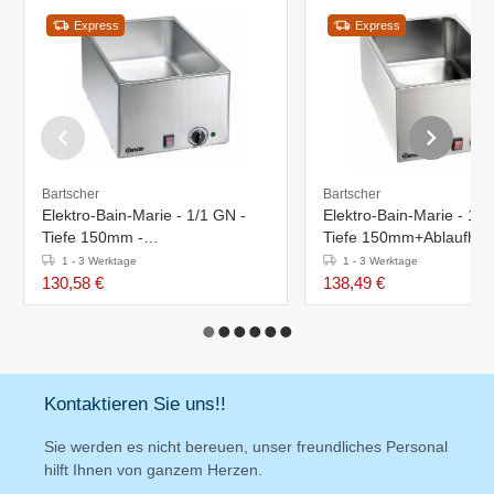
Express
Express
Bartscher
Bartscher
Elektro-Bain-Marie - 1/1 GN -
Elektro-Bain-Marie - 1/1
Tiefe 150mm -
Tiefe 150mm+Ablaufhah
338x540x(h)248mm
340x590x(h)240mm
1 - 3 Werktage
1 - 3 Werktage
130,58 €
138,49 €
Kontaktieren Sie uns!!
Sie werden es nicht bereuen, unser freundliches Personal
hilft Ihnen von ganzem Herzen.