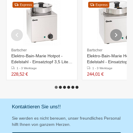
Express
Express
Bartscher
Bartscher
Elektro-Bain-Marie Hotpot -
Elektro-Bain-Marie Hotpo
Edelstahl - Einsatztopf 3,5 Liter -
Edelstahl - Einsatztopf 6,
210x210x(h)320mm
255x280x(h)320mm
1 - 3 Werktage
1 - 3 Werktage
228,52 €
244,01 €
Kontaktieren Sie uns!!
Sie werden es nicht bereuen, unser freundliches Personal
hilft Ihnen von ganzem Herzen.