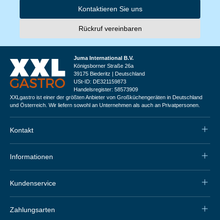
Kontaktieren Sie uns
Rückruf vereinbaren
Juma International B.V.
Königsborner Straße 26a
39175 Biederitz | Deutschland
USt-ID: DE321159873
Handelsregister: 58573909
XXLgastro ist einer der größten Anbieter von Großküchengeräten in Deutschland
und Österreich. Wir liefern sowohl an Unternehmen als auch an Privatpersonen.
Kontakt
Informationen
Kundenservice
Zahlungsarten