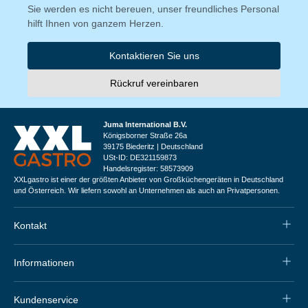
Sie werden es nicht bereuen, unser freundliches Personal
hilft Ihnen von ganzem Herzen.
Kontaktieren Sie uns
Rückruf vereinbaren
Juma International B.V.
Königsborner Straße 26a
39175 Biederitz | Deutschland
USt-ID: DE321159873
Handelsregister: 58573909
XXLgastro ist einer der größten Anbieter von Großküchengeräten in Deutschland
und Österreich. Wir liefern sowohl an Unternehmen als auch an Privatpersonen.
Kontakt
Informationen
Kundenservice