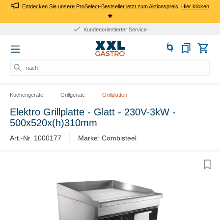
Entdecken Sie unsere ProSelect-Bestseller jetzt zum Aktionspreis.
Hier klicken
*
Kundenorientierter Service
nach P
Küchengeräte
Grillgeräte
Grillplatten
Elektro Grillplatte - Glatt - 230V-3kW -
500x520x(h)310mm
Art.-Nr. 1000177
Marke: Combisteel