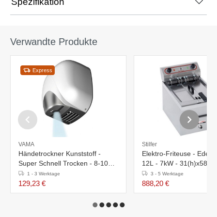
Spezifikation
Verwandte Produkte
Express
VAMA
Stilfer
Händetrockner Kunststoff -
Elektro-Friteuse - Edelst
Super Schnell Trocken - 8-10
12L - 7kW - 31(h)x58x
Sek - 1100W - XXL ANGEBOT
1 - 3 Werktage
3 - 5 Werktage
129,23 €
888,20 €