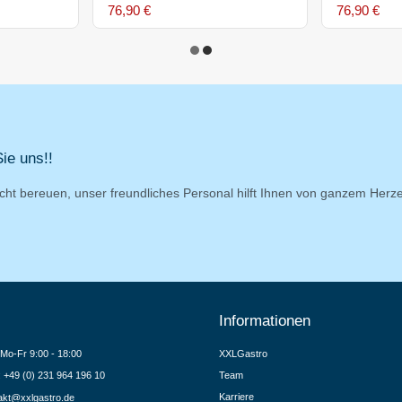
76,90 €
76,90 €
ie uns!!
cht bereuen, unser freundliches Personal hilft Ihnen von ganzem Herz
Informationen
Mo-Fr 9:00 - 18:00
XXLGastro
.: +49 (0) 231 964 196 10
Team
Karriere
akt@xxlgastro.de