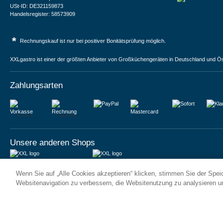
USt-ID: DE321159873
Handelsregister: 58573909
*
Rechnungskauf ist nur bei positiver Bonitätsprüfung möglich.
XXLgastro ist einer der größten Anbieter von Großküchengeräten in Deutschland und Ös
Zahlungsarten
Vorkasse
Rechnung
Unsere anderen Shops
JUMA International BV
JUMA International BV
Wenn Sie auf „Alle Cookies akzeptieren“ klicken, stimmen Sie der Spe
6 Rue des Bateliers
Vrijheidweg 34
92110 Clichy | France
1521RR Wormerveer | Nederland
Websitenavigation zu verbessern, die Websitenutzung zu analysieren 
Numéro de TVA : FR59815313275
BTW: NL853095048B01
Numéro Siren : 815313275
K.V.K.: 58573909