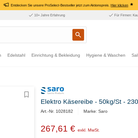
*
Entdecken Sie unsere ProSelect-Bestseller jetzt zum Aktionspreis.
Hier klicken
10+ Jahre Erfahrung
Für Firmen: Ka
n
Edelstahl
Einrichtung & Bekleidung
Hygiene & Waschen
Sal
Elektro Käsereibe - 50kg/St - 
Art.-Nr. 1028182
Marke: Saro
267,61 €
exkl. MwSt.