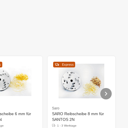
s
Express
Saro
S
cheibe 6 mm für
SARO Reibscheibe 8 mm für
S
N
SANTOS 2N
S
age
1 - 3 Werktage