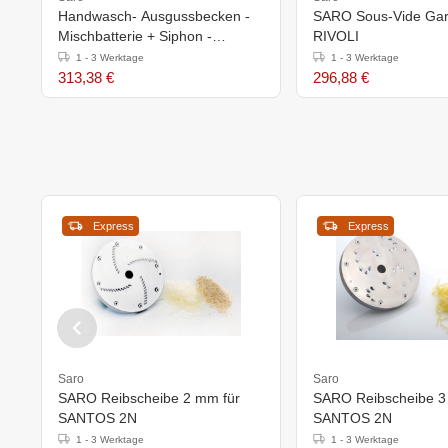
Handwasch- Ausgussbecken -
SARO Sous-Vide Gar
Mischbatterie + Siphon -
RIVOLI
700x500x(h)850 mm
1 - 3 Werktage
1 - 3 Werktage
313,38 €
296,88 €
Express
Express
Saro
Saro
SARO Reibscheibe 2 mm für
SARO Reibscheibe 3
SANTOS 2N
SANTOS 2N
1 - 3 Werktage
1 - 3 Werktage