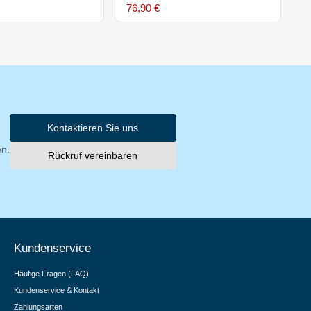
76,90 €
7
Kontaktieren Sie uns
en.
Rückruf vereinbaren
Kundenservice
Häufige Fragen (FAQ)
Kundenservice & Kontakt
Zahlungsarten