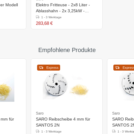
er Modell
Elektro Fritteuse - 2x8 Liter -
Ablasshahn - 2x 3,25kW -
590x420x(h)378mm
1 - 3 Werktage
283,68 €
Empfohlene Produkte
Express
Expres
Saro
Saro
 mm für
SARO Reibscheibe 4 mm für
SARO Reibs
SANTOS 2N
SANTOS 2
1 - 3 Werktage
1 - 3 Werkt