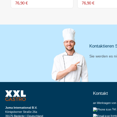
76,90 €
76,90 €
Kontaktieren S
Sie werden es ni
Kontakt
an Werktagen von 
Juma International B.V.
Tel
Königsborner Straße 26a
kont
39175 Biederitz | Deutschland