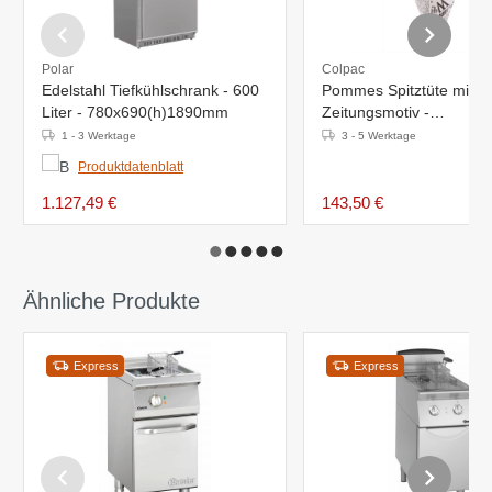
Polar
Colpac
Edelstahl Tiefkühlschrank - 600
Pommes Spitztüte mit
Liter - 780x690(h)1890mm
Zeitungsmotiv -
182x100x(h)183mm - 1
1 - 3 Werktage
3 - 5 Werktage
Stück
Produktdatenblatt
1.127,49 €
143,50 €
Ähnliche Produkte
Express
Express