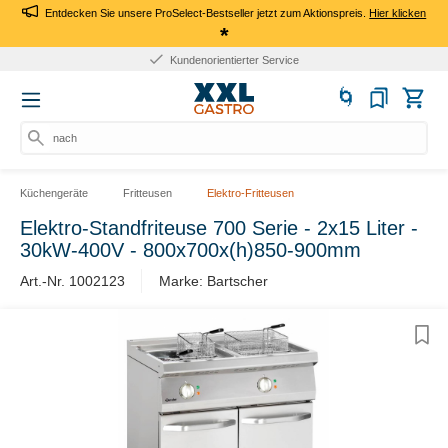
Entdecken Sie unsere ProSelect-Bestseller jetzt zum Aktionspreis.
Hier klicken
*
Kundenorientierter Service
nach Pr
Küchengeräte
Fritteusen
Elektro-Fritteusen
Elektro-Standfriteuse 700 Serie - 2x15 Liter -
30kW-400V - 800x700x(h)850-900mm
Art.-Nr. 1002123
Marke: Bartscher