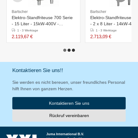
Bartscher
Bartscher
Elektro-Standfriteuse 700 Serie
Elektro-Standfriteuse 70
- 15 Liter - 15kW-400V -
- 2 x 8 Liter - 14kW-400
400x700x(h)850-900mm
400x700x(h)850mm
1 - 3 Werktage
1 - 3 Werktage
2.119,67 €
2.713,09 €
Kontaktieren Sie uns!!
Sie werden es nicht bereuen, unser freundliches Personal
hilft Ihnen von ganzem Herzen.
Kontaktieren Sie uns
Rückruf vereinbaren
Juma International B.V.