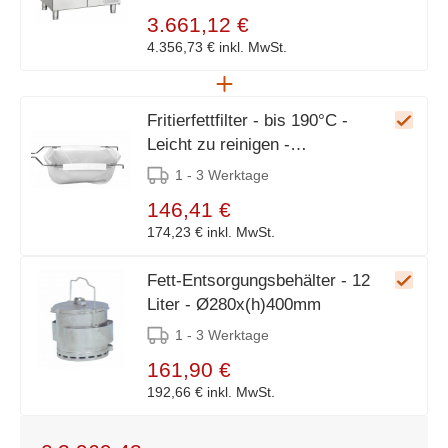
3.661,12 €
4.356,73 €
inkl. MwSt.
Fritierfettfilter - bis 190°C -
Leicht zu reinigen -
181x600x(h)155mm
1 - 3 Werktage
146,41 €
174,23 €
inkl. MwSt.
Fett-Entsorgungsbehälter - 12
Liter - Ø280x(h)400mm
1 - 3 Werktage
161,90 €
192,66 €
inkl. MwSt.