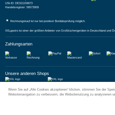
USt-ID: DE321159873
Handelsregister: 58573909
*
Rechnungskauf ist nur bei positiver Bonitätsprüfung möglich.
XXLgastro ist einer der größten Anbieter von Großküchengeräten in Deutschland und Ös
Zahlungsarten
Vorkasse
Rechnung
Unsere anderen Shops
JUMA International BV
JUMA International BV
Wenn Sie auf „Alle Cookies akzeptieren“ klicken, stimmen Sie der Spe
6 Rue des Bateliers
Vrijheidweg 34
92110 Clichy | France
1521RR Wormerveer | Nederland
Websitenavigation zu verbessern, die Websitenutzung zu analysieren 
Numéro de TVA : FR59815313275
BTW: NL853095048B01
Numéro Siren : 815313275
K.V.K.: 58573909