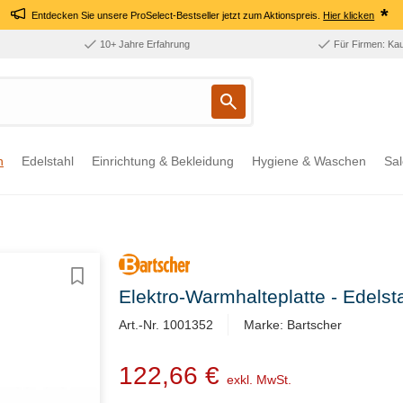
*
Entdecken Sie unsere ProSelect-Bestseller jetzt zum Aktionspreis.
Hier klicken
10+ Jahre Erfahrung
Für Firmen: Ka
n
Edelstahl
Einrichtung & Bekleidung
Hygiene & Waschen
Sal
Elektro-Warmhalteplatte - Edels
Art.-Nr. 1001352
Marke: Bartscher
122,66 €
exkl. MwSt.