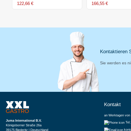
122,66 €
166,55 €
Kontaktieren S
Sie werden es ni
Kontakt
an Werktagen von 
Juma International B.V.
Tel
Königsborner Straße 26a
kont
39175 Biederitz | Deutschland