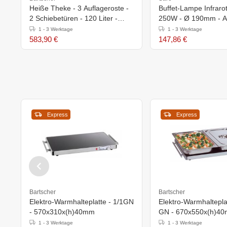
Heiße Theke - 3 Auflageroste -
Buffet-Lampe Infrarot
2 Schiebetüren - 120 Liter -
250W - Ø 190mm - A
690x600x(h)670mm
1 - 3 Werktage
1 - 3 Werktage
583,90 €
147,86 €
Express
Express
Bartscher
Bartscher
Elektro-Warmhalteplatte - 1/1GN
Elektro-Warmhalteplat
- 570x310x(h)40mm
GN - 670x550x(h)4
1 - 3 Werktage
1 - 3 Werktage