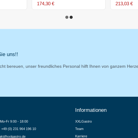
174,30 €
213,03 €
ie uns!!
cht bereuen, unser freundliches Personal hilft Ihnen von ganzem Herz
Informationen
Mo-Fr 9:00 - 18:00
XXLGastro
.: +49 (0) 231 964 196 10
Team
Karriere
akt@xxlgastro.de