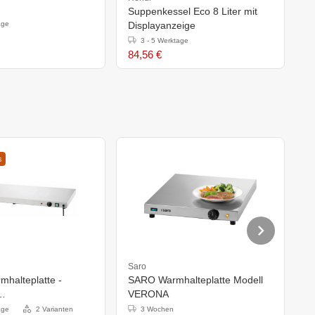
Suppenkessel Eco 8 Liter mit
D
age
Displayanzeige
1
3 - 5 Werktage
84,56 €
9
s
Saro
S
mhalteplatte -
SARO Warmhalteplatte Modell
S
VERONA
G
(h)640mm
age
2 Varianten
3 Wochen