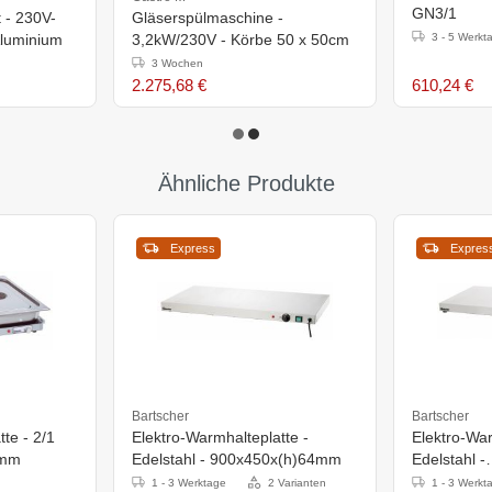
GN3/1
 - 230V-
Gläserspülmaschine -
luminium
3,2kW/230V - Körbe 50 x 50cm
3 - 5 Werkt
3 Wochen
2.275,68 €
610,24 €
Ähnliche Produkte
Express
Expres
Bartscher
Bartscher
te - 2/1
Elektro-Warmhalteplatte -
Elektro-War
0mm
Edelstahl - 900x450x(h)64mm
Edelstahl -
1000x500x
1 - 3 Werktage
2 Varianten
1 - 3 Werkt