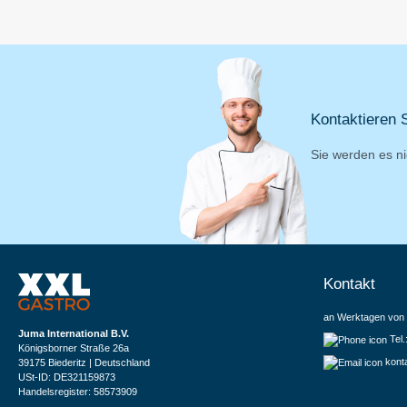
Kontaktieren S
Sie werden es ni
Kontakt
an Werktagen von 
Juma International B.V.
Tel
Königsborner Straße 26a
kont
39175 Biederitz | Deutschland
USt-ID: DE321159873
Handelsregister: 58573909