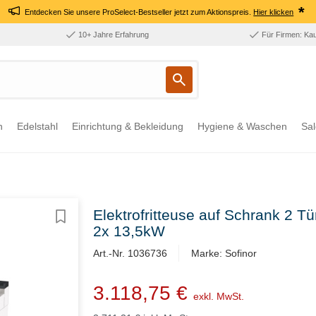
*
Entdecken Sie unsere ProSelect-Bestseller jetzt zum Aktionspreis.
Hier klicken
10+ Jahre Erfahrung
Für Firmen: Ka
n
Edelstahl
Einrichtung & Bekleidung
Hygiene & Waschen
Sal
Elektrofritteuse auf Schrank 2 Tü
2x 13,5kW
Art.-Nr. 1036736
Marke: Sofinor
3.118,75 €
exkl. MwSt.