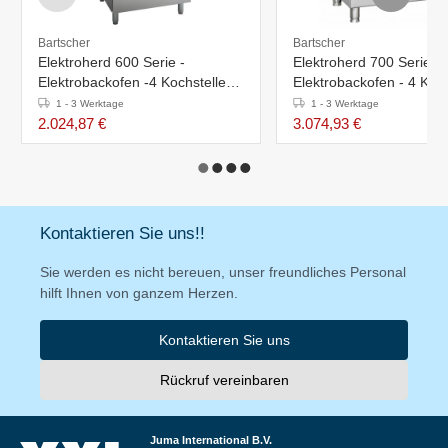
Bartscher
Bartscher
Elektroherd 600 Serie -
Elektroherd 700 Serie -
Elektrobackofen -4 Kochstellen
Elektrobackofen - 4 Koch
rund - 600x600x(h)900mm
rund - 800x700x(h)850
1 - 3 Werktage
1 - 3 Werktage
2.024,87 €
3.074,93 €
Kontaktieren Sie uns!!
Sie werden es nicht bereuen, unser freundliches Personal
hilft Ihnen von ganzem Herzen.
Kontaktieren Sie uns
Rückruf vereinbaren
Juma International B.V.