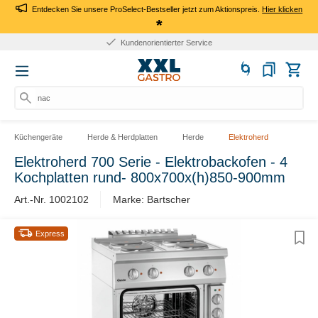
Entdecken Sie unsere ProSelect-Bestseller jetzt zum Aktionspreis.
Hier klicken
*
Kundenorientierter Service
nach
Küchengeräte
Herde & Herdplatten
Herde
Elektroherd
Elektroherd 700 Serie - Elektrobackofen - 4
Kochplatten rund- 800x700x(h)850-900mm
Art.-Nr. 1002102
Marke: Bartscher
Express