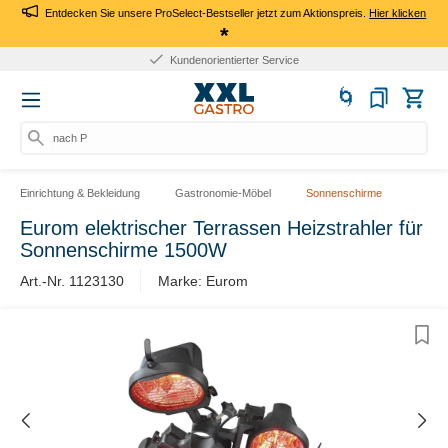
Entdecken Sie unsere ProSelect-Bestseller jetzt zum Aktionspreis.
Hier klicken
*
Kundenorientierter Service
nach Pr
Einrichtung & Bekleidung
Gastronomie-Möbel
Sonnenschirme
Eurom elektrischer Terrassen Heizstrahler für
Sonnenschirme 1500W
Art.-Nr. 1123130
Marke: Eurom