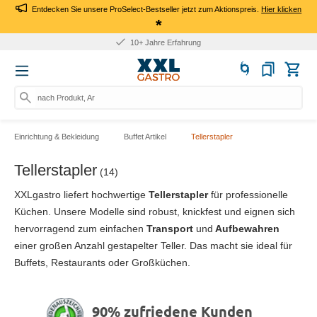
Entdecken Sie unsere ProSelect-Bestseller jetzt zum Aktionspreis.
Hier klicken
*
10+ Jahre Erfahrung
nach Produkt, Art.-Nr., M
Einrichtung & Bekleidung
Buffet Artikel
Tellerstapler
Tellerstapler
(14)
XXLgastro liefert hochwertige
Tellerstapler
für professionelle
Küchen. Unsere Modelle sind robust, knickfest und eignen sich
hervorragend zum einfachen
Transport
und
Aufbewahren
einer großen Anzahl gestapelter Teller. Das macht sie ideal für
Buffets, Restaurants oder Großküchen.
90% zufriedene Kunden