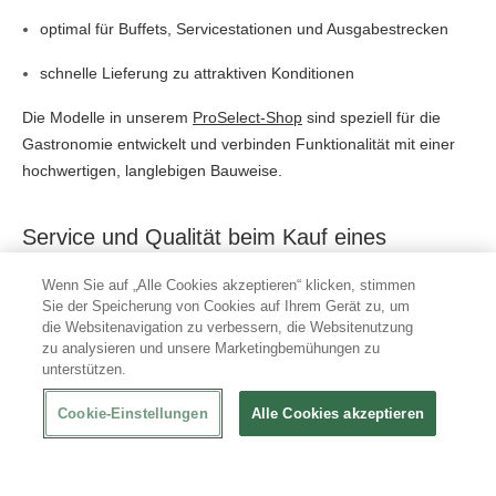
optimal für Buffets, Servicestationen und Ausgabestrecken
schnelle Lieferung zu attraktiven Konditionen
Die Modelle in unserem
ProSelect-Shop
sind speziell für die
Gastronomie entwickelt und verbinden Funktionalität mit einer
hochwertigen, langlebigen Bauweise.
Service und Qualität beim Kauf eines
Tellerstaplers
Wenn Sie auf „Alle Cookies akzeptieren“ klicken, stimmen
Sie der Speicherung von Cookies auf Ihrem Gerät zu, um
Sie möchten einen Tellerstapler kaufen, der exakt zu Ihrem
die Websitenavigation zu verbessern, die Websitenutzung
Gastronomiebetrieb passt? In unserem Sortiment finden Sie
zu analysieren und unsere Marketingbemühungen zu
Modelle, die auf
professionelle Abläufe
abgestimmt sind und
unterstützen.
eine strukturierte Präsentation von Geschirr zuverlässig
Cookie-Einstellungen
Alle Cookies akzeptieren
unterstützen. Bei Fragen, Sonderwünschen oder individuellen
Anforderungen steht Ihnen unser
Kundenservice
online oder
telefonisch zur Verfügung. Unsere Experten beraten Sie