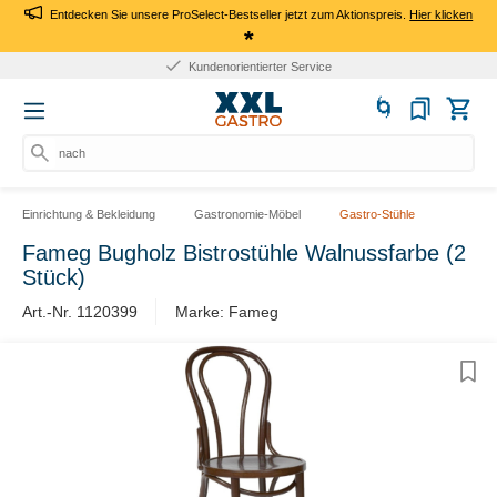
Entdecken Sie unsere ProSelect-Bestseller jetzt zum Aktionspreis.
Hier klicken
*
Kundenorientierter Service
nach P
Einrichtung & Bekleidung
Gastronomie-Möbel
Gastro-Stühle
Fameg Bugholz Bistrostühle Walnussfarbe (2
Stück)
Art.-Nr. 1120399
Marke: Fameg