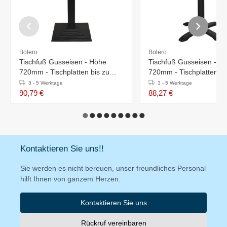
Bolero
Bolero
Tischfuß Gusseisen - Höhe
Tischfuß Gusseisen - H
720mm - Tischplatten bis zu
720mm - Tischplatten bi
Ø800mm oder Breit
Ø800mm oder Breit
3 - 5 Werktage
3 - 5 Werktage
90,79 €
88,27 €
Kontaktieren Sie uns!!
Sie werden es nicht bereuen, unser freundliches Personal
hilft Ihnen von ganzem Herzen.
Kontaktieren Sie uns
Rückruf vereinbaren