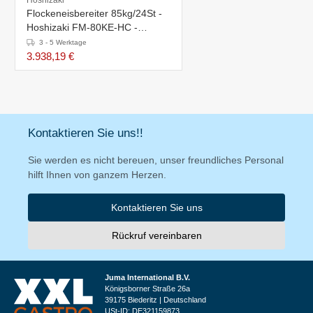
Hoshizaki
Flockeneisbereiter 85kg/24St -
Hoshizaki FM-80KE-HC -
Luftkühlung - Speicher 26kg
3 - 5 Werktage
3.938,19 €
Kontaktieren Sie uns!!
Sie werden es nicht bereuen, unser freundliches Personal
hilft Ihnen von ganzem Herzen.
Kontaktieren Sie uns
Rückruf vereinbaren
Juma International B.V.
Königsborner Straße 26a
39175 Biederitz | Deutschland
USt-ID: DE321159873