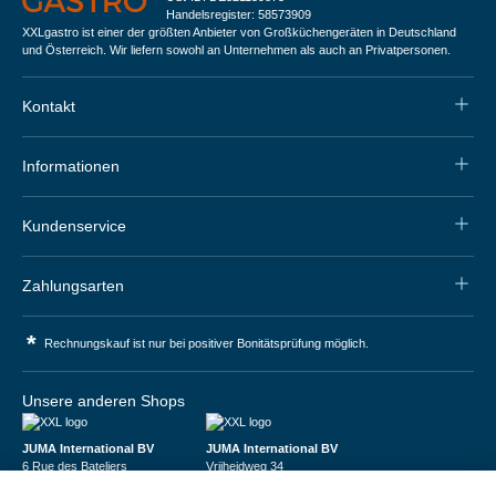
Handelsregister: 58573909
XXLgastro ist einer der größten Anbieter von Großküchengeräten in Deutschland
und Österreich. Wir liefern sowohl an Unternehmen als auch an Privatpersonen.
Kontakt
Informationen
Kundenservice
Zahlungsarten
*
Rechnungskauf ist nur bei positiver Bonitätsprüfung möglich.
Unsere anderen Shops
JUMA International BV
JUMA International BV
6 Rue des Bateliers
Vrijheidweg 34
92110 Clichy | France
1521RR Wormerveer | Nederland