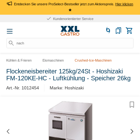
Entdecken Sie unsere ProSelect-Bestseller jetzt zum Aktionspreis.
Hier klicken
*
Kundenorientierter Service
nach Pr
Kühlen & Frieren
Eismaschinen
Crushed-Ice-Maschinen
Flockeneisbereiter 125kg/24St - Hoshizaki
FM-120KE-HC - Luftkühlung - Speicher 26kg
Art.-Nr. 1012454
Marke: Hoshizaki