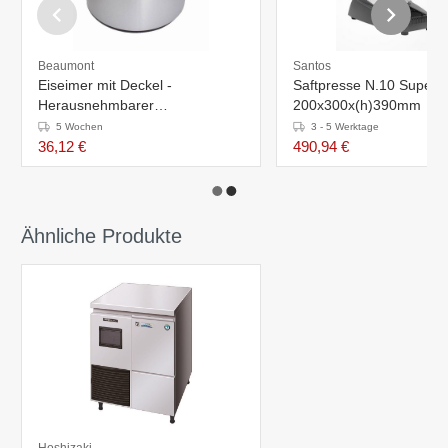
Beaumont
Santos
Eiseimer mit Deckel -
Saftpresse N.10 Super -
Herausnehmbarer
200x300x(h)390mm
Abtropfschale
5 Wochen
3 - 5 Werktage
36,12 €
490,94 €
Ähnliche Produkte