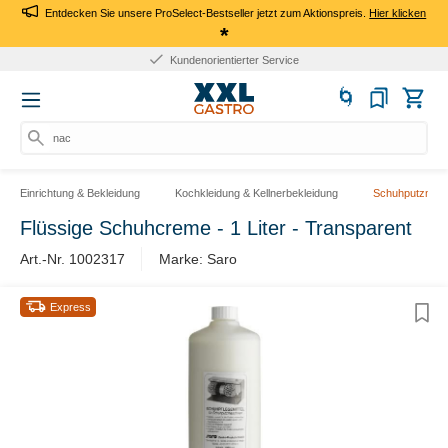
Entdecken Sie unsere ProSelect-Bestseller jetzt zum Aktionspreis.
Hier klicken
*
Kundenorientierter Service
nach
Einrichtung & Bekleidung
Kochkleidung & Kellnerbekleidung
Schuhputzmas
Flüssige Schuhcreme - 1 Liter - Transparent
Art.-Nr. 1002317
Marke: Saro
Express