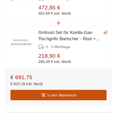
472,85 €
562,69 €
inkl. MwSt.
Grillrost-Set für Kombi-Gas-
Tischgrills Bartscher - Rost +
Flammenschutz + Auffangschale
3 - 5 Werktage
218,90 €
260,49 €
inkl. MwSt.
€
691,75
€
823,18
inkl. MwSt.
In den Warenkorb