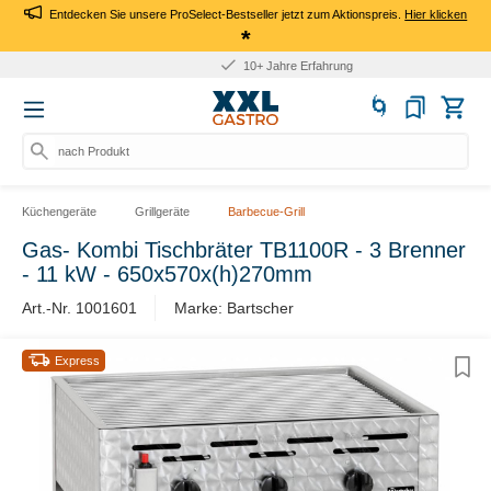
Entdecken Sie unsere ProSelect-Bestseller jetzt zum Aktionspreis.
Hier klicken
*
10+ Jahre Erfahrung
nach Produkt,
Küchengeräte
Grillgeräte
Barbecue-Grill
Gas- Kombi Tischbräter TB1100R - 3 Brenner
- 11 kW - 650x570x(h)270mm
Art.-Nr. 1001601
Marke: Bartscher
Express