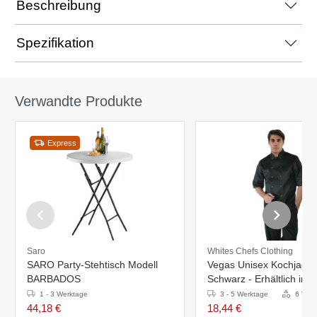
Beschreibung
Spezifikation
Verwandte Produkte
Express
Saro
Whites Chefs Clothing
SARO Party-Stehtisch Modell
Vegas Unisex Kochjacke
BARBADOS
Schwarz - Erhältlich in 
1 - 3 Werktage
3 - 5 Werktage
6 Vari
44,18 €
18,44 €