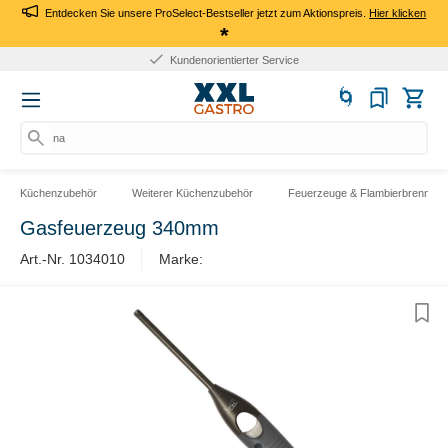
Entdecken Sie unsere ProSelect-Bestseller jetzt zum Aktionspreis.
Hier klicken
*
Kundenorientierter Service
nac
Küchenzubehör
Weiterer Küchenzubehör
Feuerzeuge & Flambierbrenner
Gasfeuerzeug 340mm
Art.-Nr. 1034010
Marke: